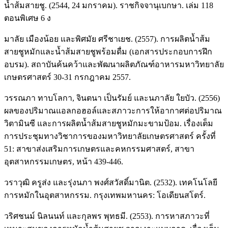
น้ำส้มสายชู. (2544, 24 มกราคม). ราชกิจจานุเบกษา. เล่ม 118
ตอนพิเศษ 6 ง
มาลัย เมืองน้อย และพิศมัย ศรีชาเยช. (2557). การผลิตน้ำส้ม
สายชูหมักและน้ำส้มสายชูพร้อมดื่ม (เอกสารประกอบการฝึก
อบรม). สถาบันค้นคว้าและพัฒนาผลิตภัณฑ์อาหารมหาวิทยาลัย
เกษตรศาสตร์ 30-31 กรกฎาคม 2557.
วรรณภา ทาบโลกา, จินตนา เป็นรัมย์ และนภาลัย ใยบัว. (2556)
ผลของปริมาณแอลกอฮอล์และสภาวะการให้อากาศต่อปริมาณ
วิตามินซี และการผลิตน้ำส้มสายชูหมักมะขามป้อม. เรื่องเต็ม
การประชุมทางวิชาการของมหาวิทยาลัยเกษตรศาสตร์ ครั้งที่
51: สาขาส่งเสริมการเกษตรและคหกรรมศาสตร์, สาขา
อุตสาหกรรมเกษตร, หน้า 439-446.
วราวุฒิ ครูส่ง และรุ่งนภา พงศ์สวัสดิ์มานิต. (2532). เทคโนโลยี
การหมักในอุตสาหกรรม. กรุงเทพมหานคร: โอเดียนสโตร์.
วริศชนม์ นิลนนท์ และกุลพร พุทธมี. (2553). การหาสภาวะที่