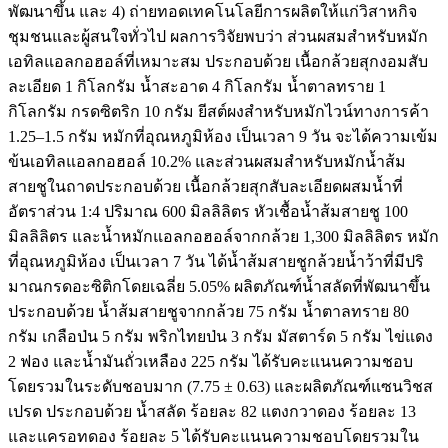
พัฒนาขึ้น และ 4) ถ่ายทอดเทคโนโลยีการผลิตให้แก่วิสาหกิจ
ชุมชนและผู้สนใจทั่วไป ผลการวิจัยพบว่า ส่วนผสมสำหรับหมัก
เอทิลแอลกอฮอล์ที่เหมาะสม ประกอบด้วย เนื้อกล้วยสุกงอมสับ
ละเอียด 1 กิโลกรัม น้ำสะอาด 4 กิโลกรัม น้ำตาลทราย 1
กิโลกรัม กรดซิตริก 10 กรัม ยีสต์ผงสำหรับหมักไวน์ทางการค้า
1.25–1.5 กรัม หมักที่อุณหภูมิห้อง เป็นเวลา 9 วัน จะได้ความเข้ม
ข้นเอทิลแอลกอฮอล์ 10.2% และส่วนผสมสำหรับหมักน้ำส้ม
สายชูในถาดประกอบด้วย เนื้อกล้วยสุกสับละเอียดผสมน้ำที่
อัตราส่วน 1:4 ปริมาณ 600 มิลลิลิตร หัวเชื้อน้ำส้มสายชู 100
มิลลิลิตร และน้ำหมักแอลกอฮอล์จากกล้วย 1,300 มิลลิลิตร หมัก
ที่อุณหภูมิห้อง เป็นเวลา 7 วัน ได้น้ำส้มสายชูกล้วยน้ำว้าที่มีปริ
มาณกรดอะซิติกโดยเฉลี่ย 5.05% ผลิตภัณฑ์น้ำสลัดที่พัฒนาขึ้น
ประกอบด้วย น้ำส้มสายชูจากกล้วย 75 กรัม น้ำตาลทราย 80
กรัม เกลือป่น 5 กรัม พริกไทยป่น 3 กรัม มัสตาร์ด 5 กรัม ไข่แดง
2 ฟอง และน้ำมันถั่วเหลือง 225 กรัม ได้รับคะแนนความชอบ
โดยรวมในระดับชอบมาก (7.75 ± 0.63) และผลิตภัณฑ์แซนวิชส
เปรด ประกอบด้วย น้ำสลัด ร้อยละ 82 แตงกวาดอง ร้อยละ 13
และแครอทดอง ร้อยละ 5 ได้รับคะแนนความชอบโดยรวมใน