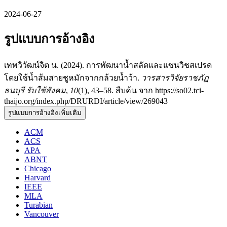
2024-06-27
รูปแบบการอ้างอิง
เทพวิวัฒน์จิต น. (2024). การพัฒนาน้ำสลัดและแซนวิชสเปรด
โดยใช้น้ำส้มสายชูหมักจากกล้วยน้ำว้า.
วารสารวิจัยราชภัฏ
ธนบุรี รับใช้สังคม
,
10
(1), 43–58. สืบค้น จาก https://so02.tci-
thaijo.org/index.php/DRURDI/article/view/269043
รูปแบบการอ้างอิงเพิ่มเติม
ACM
ACS
APA
ABNT
Chicago
Harvard
IEEE
MLA
Turabian
Vancouver