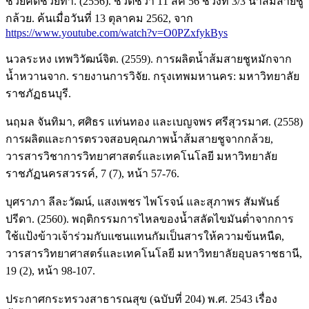
ช่วยคิดช่วยทำ. (2556). ชีวิตชีวา 11 สค 56 ช่วงที่ 3/3 น้ำส้มสายชู
กล้วย. ค้นเมื่อวันที่ 13 ตุลาคม 2562, จาก
https://www.youtube.com/watch?v=O0PZxfykBys
นวลระหง เทพวิวัฒน์จิต. (2559). การผลิตน้ำส้มสายชูหมักจาก
น้ำหวานจาก. รายงานการวิจัย. กรุงเทพมหานคร: มหาวิทยาลัย
ราชภัฏธนบุรี.
นฤมล จันทิมา, ศศิธร แท่นทอง และเบญจพร ศรีสุวรมาศ. (2558)
การผลิตและการตรวจสอบคุณภาพน้ำส้มสายชูจากกล้วย,
วารสารวิชาการวิทยาศาสตร์และเทคโนโลยี มหาวิทยาลัย
ราชภัฏนครสวรรค์, 7 (7), หน้า 57-76.
บุศราภา ลีละวัฒน์, แสงเพชร ไพโรจน์ และสุภาพร สัมพันธ์
ปรีดา. (2560). พฤติกรรมการไหลของน้ำสลัดไขมันต่ำจากการ
ใช้แป้งข้าวเจ้าร่วมกับแซนแทนกัมเป็นสารให้ความข้นหนืด,
วารสารวิทยาศาสตร์และเทคโนโลยี มหาวิทยาลัยอุบลราชธานี,
19 (2), หน้า 98-107.
ประกาศกระทรวงสาธารณสุข (ฉบับที่ 204) พ.ศ. 2543 เรื่อง