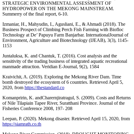
STRATEGIC ENVIRONMENTAL ASSESSMENT OF
HYDROPOWER ON THE MEKONG MAINSTREAM.
Summerry of the final report, 6-10.
Izmaniar, H., Mahyudin, I., Agusliani, E., & Ahmadi (2018). The
Business Prospect of Climbing Perch Fish Farming with Biofloc
Technology at De’ Papuyu Farm Banjarbar. InternationalJournal of
Environment, Agriculture and Biotechnology (IJEAB), 3(3), 1145-
1153
Juntaluksa, K. and Chantuk, T. (2016). Cost analysis and the
sensitivity of the trading business of integrated aquatic recreational
manmade attraction. Veridian E-Journal, 9(2), 1584
Kraivichit, A. (2019). Exploring the Mekong River Dam. Time
bomb destroyed the ecosystem of 6 countries. Retrieved April 5,
2020, from
https://thestandard.co
Komanpririn, K. andCharernjiratragul, S. (2009). Costs and Returns
of Nile Tilapiain Tapee River, Suratthani Province. Journal of the
Fisheries Conference 2008, 197- 208
Leepan, P. (2020). Mekong disaster. Retrieved April 15, 2020, from
https://siamrath.co.th