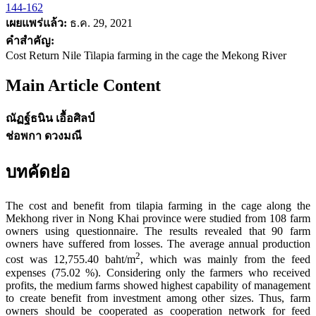
144-162
เผยแพร่แล้ว:
ธ.ค. 29, 2021
คำสำคัญ:
Cost Return Nile Tilapia farming in the cage the Mekong River
Main Article Content
ณัฏฐ์ธนิน เอื้อศิลป์
ช่อพกา ดวงมณี
บทคัดย่อ
The cost and benefit from tilapia farming in the cage along the
Mekhong river in Nong Khai province were studied from 108 farm
owners using questionnaire. The results revealed that 90 farm
owners have suffered from losses. The average annual production
2
cost was 12,755.40 baht/m
, which was mainly from the feed
expenses (75.02 %). Considering only the farmers who received
profits, the medium farms showed highest capability of management
to create benefit from investment among other sizes. Thus, farm
owners should be cooperated as cooperation network for feed