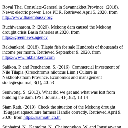
Royal Thai Consulate-General in Savannakhet Province. (2018).
News: electric power, Laos PDR. Retrieved April 5, 2020, from
http://www.thaiembassy.org
Ruchiwanarom, P. (2020). Mekong dam caused the Mekong
drought crisis Basin fisheries at 2020, from
https://greennews.agency
Rakbankerd. (2018). Tilapia fish for sale Hundreds of thousands of
income per month. Retrieved September 9, 2020, from
https://www.rakbankerd.com
Salikon, P. and Penchanon, S. (2016). Commercial Investment of
Nile Tilapia (Oreochromis niloticus Linn.) Culture in
NakhonPathom Province. Economics and management
strategiesjournal, 3(1), 40-53
Seniwong, S. (2013). What did we get and what was lost from
building the dam. IPST Journal, 41(182), 13-14
Siam Rath. (2019). Check the situation of the Mekong drought
!!Suggest aquaculture farmers Handle correctly. Retrieved April 9,
2020, from
https://siamrath.co.th
Sriphairoj, N., Kamolrat, N., Chaimongkon, W. and Ingsrisawang,