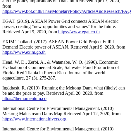
and the policy implications of Thailand.Retrieved April 7, 2020,
from
https://www.bot.or.th/Thai/MonetaryPolicy/ArticleAndResearch/F
EGAT. (2019). ASEAN Power Grid connects ASEAN electric
power, creating "new opportunities and values" for the future.
Retrieved April 9, 2020, from
https://www.egat.co.th
EXIM Thailand. (2017). ASEAN Power Grid Project Fulfill
Demand Electric power of ASEAN. Retrieved April 9, 2020, from
https://www.exim.go.th
Head, W. D., Zerbi, A., & Watanabe, W. O. (1996). Economic
Evaluation of Commercial-Scale, Saltwater Pond Production of
Florida Red Tilapia in Puerto Rico. Journal of the world
aquaculture, 27 (3), 275-287.
Ingkhasit, R. (2019). Running the Mekong Dam, what (likely) can
be and the price to pay. Retrieved April 20, 2020, from
https://themomentum.co
International Centre for Environmental Management. (2010).
Mekong Mainstream Dams Map Retrieved April 12, 2020, from
https://www.internationalrivers.org
International Centre for Environmental Management. (2010).