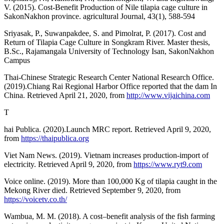
V. (2015). Cost-Benefit Production of Nile tilapia cage culture in
SakonNakhon province. agricultural Journal, 43(1), 588-594
Sriyasak, P., Suwanpakdee, S. and Pimolrat, P. (2017). Cost and
Return of Tilapia Cage Culture in Songkram River. Master thesis,
B.Sc., Rajamangala University of Technology Isan, SakonNakhon
Campus
Thai-Chinese Strategic Research Center National Research Office.
(2019).Chiang Rai Regional Harbor Office reported that the dam In
China. Retrieved April 21, 2020, from
http://www.vijaichina.com
T
hai Publica. (2020).Launch MRC report. Retrieved April 9, 2020,
from
https://thaipublica.org
Viet Nam News. (2019). Vietnam increases production-import of
electricity. Retrieved April 9, 2020, from
https://www.ryt9.com
Voice online. (2019). More than 100,000 Kg of tilapia caught in the
Mekong River died. Retrieved September 9, 2020, from
https://voicetv.co.th/
Wambua, M. M. (2018). A cost–benefit analysis of the fish farming