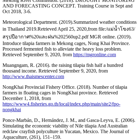
Mekong River Commission. (2018). DROUGHT MONITORING
AND FORECASTING CONCEPT. Training Course in Sept and
Oct 2018, 3-6.
Meteorological Department. (2019).Summarized weather conditions
in Thailand 2019.Retrieved April 25, 2020,from file:/แม่น้ำโขง63/
สรุปปีอากาศ%20และฝน%202560up2.pdf MGR online. (2019).
Introduce tilapia farmers in Mekong cages, Nong Khai Province.
Processed fermented fish to alleviate the heavy loss problem.
Retrieved September 9, 2020, from
https://mgronline.com
Muangngam, R. (2016). the raising tilapia fish half a hundred
thousand income. Retrieved September 9, 2020, from
http://www.thaismescenter.com
NongKhai Provincial Fishery Office. (2018). Number of tilapia
farmers in floating cages in NongKhai province. Retrieved
December 1, 2018, from
https://www4.fisheries.go.th/local/index.php/main/site2/fpo-
nongkhai
Ponce-Marbán, D., Hernández, J. M., and Gasca-Leyva, E. (2006).
Simulating the economic viability of Nile tilapia And Australian
redclaw crayfish polyculture in Yucatan, Mexico. The Journal of
Aquaculture, (261), 151–159.