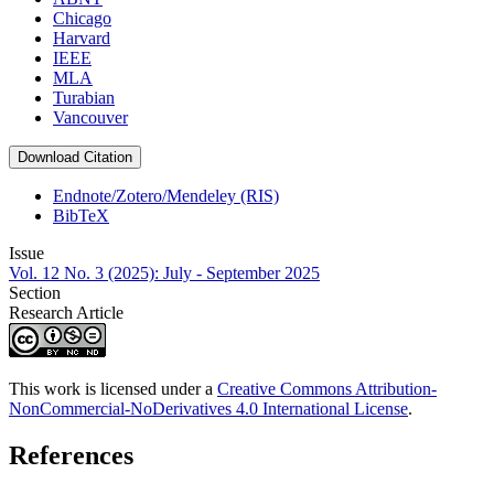
Chicago
Harvard
IEEE
MLA
Turabian
Vancouver
Download Citation
Endnote/Zotero/Mendeley (RIS)
BibTeX
Issue
Vol. 12 No. 3 (2025): July - September 2025
Section
Research Article
This work is licensed under a
Creative Commons Attribution-
NonCommercial-NoDerivatives 4.0 International License
.
References