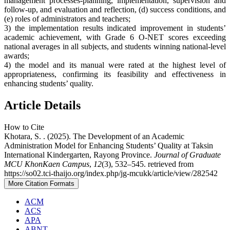
management processes-planning, implementation, supervision and
follow-up, and evaluation and reflection, (d) success conditions, and
(e) roles of administrators and teachers;
3) the implementation results indicated improvement in students’
academic achievement, with Grade 6 O-NET scores exceeding
national averages in all subjects, and students winning national-level
awards;
4) the model and its manual were rated at the highest level of
appropriateness, confirming its feasibility and effectiveness in
enhancing students’ quality.
Article Details
How to Cite
Khotara, S. . (2025). The Development of an Academic
Administration Model for Enhancing Students’ Quality at Taksin
International Kindergarten, Rayong Province.
Journal of Graduate
MCU KhonKaen Campus
,
12
(3), 532–545. retrieved from
https://so02.tci-thaijo.org/index.php/jg-mcukk/article/view/282542
More Citation Formats
ACM
ACS
APA
ABNT