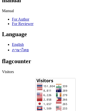
manual
Manual
For Author
For Reviewer
Language
English
ภาษาไทย
flagcounter
Visitors