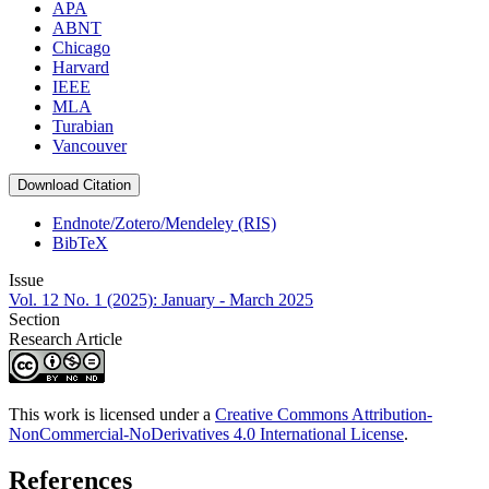
APA
ABNT
Chicago
Harvard
IEEE
MLA
Turabian
Vancouver
Download Citation
Endnote/Zotero/Mendeley (RIS)
BibTeX
Issue
Vol. 12 No. 1 (2025): January - March 2025
Section
Research Article
This work is licensed under a
Creative Commons Attribution-
NonCommercial-NoDerivatives 4.0 International License
.
References