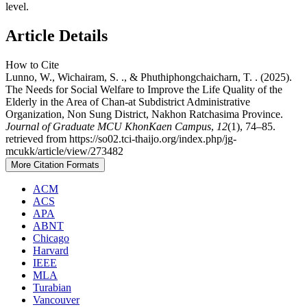
level.
Article Details
How to Cite
Lunno, W., Wichairam, S. ., & Phuthiphongchaicharn, T. . (2025).
The Needs for Social Welfare to Improve the Life Quality of the
Elderly in the Area of Chan-at Subdistrict Administrative
Organization, Non Sung District, Nakhon Ratchasima Province.
Journal of Graduate MCU KhonKaen Campus
,
12
(1), 74–85.
retrieved from https://so02.tci-thaijo.org/index.php/jg-
mcukk/article/view/273482
More Citation Formats
ACM
ACS
APA
ABNT
Chicago
Harvard
IEEE
MLA
Turabian
Vancouver