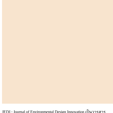
JEDI : Journal of Environmental Design Innovation เป็นวารสาร