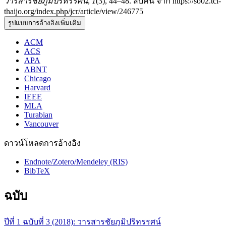
วารสารชัยภูมิปริทรรศน์
,
1
(3), 44–48. สืบค้น จาก https://so02.tci-
thaijo.org/index.php/jcr/article/view/246775
รูปแบบการอ้างอิงเพิ่มเติม
ACM
ACS
APA
ABNT
Chicago
Harvard
IEEE
MLA
Turabian
Vancouver
ดาวน์โหลดการอ้างอิง
Endnote/Zotero/Mendeley (RIS)
BibTeX
ฉบับ
ปีที่ 1 ฉบับที่ 3 (2018): วารสารชัยภูมิปริทรรศน์