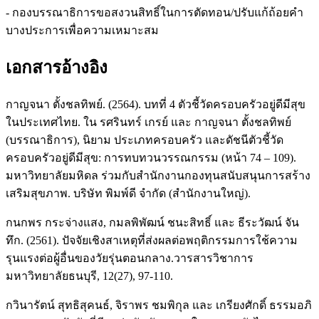
- กองบรรณาธิการขอสงวนสิทธิ์ในการตัดทอน/ปรับแก้ถ้อยคำ
บางประการเพื่อความเหมาะสม
เอกสารอ้างอิง
กาญจนา ตั้งชลทิพย์. (2564). บทที่ 4 ตัวชี้วัดครอบครัวอยู่ดีมีสุข
ในประเทศไทย. ใน รศรินทร์ เกรย์ และ กาญจนา ตั้งชลทิพย์
(บรรณาธิการ), นิยาม ประเภทครอบครัว และดัชนีตัวชี้วัด
ครอบครัวอยู่ดีมีสุข: การทบทวนวรรณกรรม (หน้า 74 – 109).
มหาวิทยาลัยมหิดล ร่วมกับสำนักงานกองทุนสนับสนุนการสร้าง
เสริมสุขภาพ. บริษัท พิมพ์ดี จำกัด (สำนักงานใหญ่).
กนกพร กระจ่างแสง, กมลพิพัฒน์ ชนะสิทธิ์ และ ธีระวัฒน์ จัน
ทึก. (2561). ปัจจัยเชิงสาเหตุที่ส่งผลต่อพฤติกรรมการใช้ความ
รุนแรงต่อผู้อื่นของวัยรุ่นตอนกลาง.วารสารวิชาการ
มหาวิทยาลัยธนบุรี, 12(27), 97-110.
กวินารัตน์ สุทธิสุคนธ์, จิราพร ชมพิกุล และ เกรียงศักดิ์ ธรรมอภิ