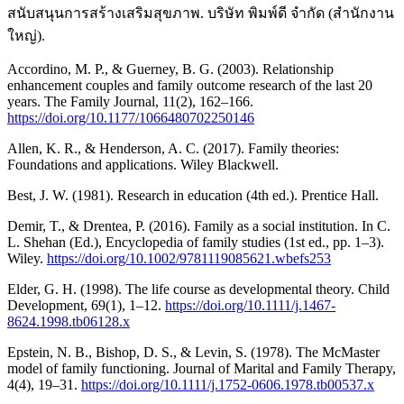
สนับสนุนการสร้างเสริมสุขภาพ. บริษัท พิมพ์ดี จำกัด (สำนักงาน
ใหญ่).
Accordino, M. P., & Guerney, B. G. (2003). Relationship
enhancement couples and family outcome research of the last 20
years. The Family Journal, 11(2), 162–166.
https://doi.org/10.1177/1066480702250146
Allen, K. R., & Henderson, A. C. (2017). Family theories:
Foundations and applications. Wiley Blackwell.
Best, J. W. (1981). Research in education (4th ed.). Prentice Hall.
Demir, T., & Drentea, P. (2016). Family as a social institution. In C.
L. Shehan (Ed.), Encyclopedia of family studies (1st ed., pp. 1–3).
Wiley.
https://doi.org/10.1002/9781119085621.wbefs253
Elder, G. H. (1998). The life course as developmental theory. Child
Development, 69(1), 1–12.
https://doi.org/10.1111/j.1467-
8624.1998.tb06128.x
Epstein, N. B., Bishop, D. S., & Levin, S. (1978). The McMaster
model of family functioning. Journal of Marital and Family Therapy,
4(4), 19–31.
https://doi.org/10.1111/j.1752-0606.1978.tb00537.x