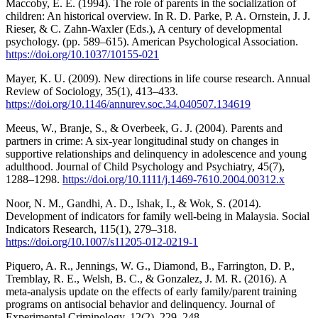
Maccoby, E. E. (1994). The role of parents in the socialization of
children: An historical overview. In R. D. Parke, P. A. Ornstein, J. J.
Rieser, & C. Zahn-Waxler (Eds.), A century of developmental
psychology. (pp. 589–615). American Psychological Association.
https://doi.org/10.1037/10155-021
Mayer, K. U. (2009). New directions in life course research. Annual
Review of Sociology, 35(1), 413–433.
https://doi.org/10.1146/annurev.soc.34.040507.134619
Meeus, W., Branje, S., & Overbeek, G. J. (2004). Parents and
partners in crime: A six-year longitudinal study on changes in
supportive relationships and delinquency in adolescence and young
adulthood. Journal of Child Psychology and Psychiatry, 45(7),
1288–1298.
https://doi.org/10.1111/j.1469-7610.2004.00312.x
Noor, N. M., Gandhi, A. D., Ishak, I., & Wok, S. (2014).
Development of indicators for family well-being in Malaysia. Social
Indicators Research, 115(1), 279–318.
https://doi.org/10.1007/s11205-012-0219-1
Piquero, A. R., Jennings, W. G., Diamond, B., Farrington, D. P.,
Tremblay, R. E., Welsh, B. C., & Gonzalez, J. M. R. (2016). A
meta-analysis update on the effects of early family/parent training
programs on antisocial behavior and delinquency. Journal of
Experimental Criminology, 12(2), 229–248.