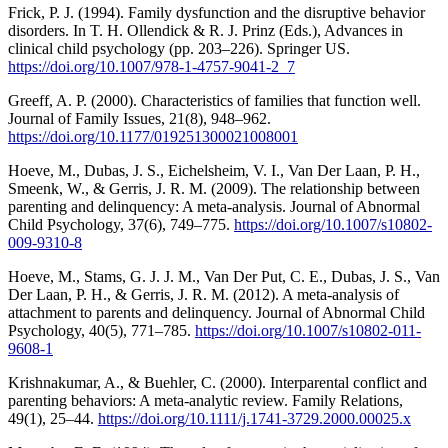
Frick, P. J. (1994). Family dysfunction and the disruptive behavior
disorders. In T. H. Ollendick & R. J. Prinz (Eds.), Advances in
clinical child psychology (pp. 203–226). Springer US.
https://doi.org/10.1007/978-1-4757-9041-2_7
Greeff, A. P. (2000). Characteristics of families that function well.
Journal of Family Issues, 21(8), 948–962.
https://doi.org/10.1177/019251300021008001
Hoeve, M., Dubas, J. S., Eichelsheim, V. I., Van Der Laan, P. H.,
Smeenk, W., & Gerris, J. R. M. (2009). The relationship between
parenting and delinquency: A meta-analysis. Journal of Abnormal
Child Psychology, 37(6), 749–775.
https://doi.org/10.1007/s10802-
009-9310-8
Hoeve, M., Stams, G. J. J. M., Van Der Put, C. E., Dubas, J. S., Van
Der Laan, P. H., & Gerris, J. R. M. (2012). A meta-analysis of
attachment to parents and delinquency. Journal of Abnormal Child
Psychology, 40(5), 771–785.
https://doi.org/10.1007/s10802-011-
9608-1
Krishnakumar, A., & Buehler, C. (2000). Interparental conflict and
parenting behaviors: A meta-analytic review. Family Relations,
49(1), 25–44.
https://doi.org/10.1111/j.1741-3729.2000.00025.x