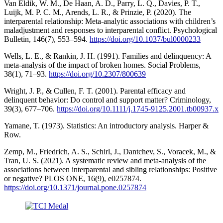
Van Eldik, W. M., De Haan, A. D., Parry, L. Q., Davies, P. T.,
Luijk, M. P. C. M., Arends, L. R., & Prinzie, P. (2020). The
interparental relationship: Meta-analytic associations with children’s
maladjustment and responses to interparental conflict. Psychological
Bulletin, 146(7), 553–594.
https://doi.org/10.1037/bul0000233
Wells, L. E., & Rankin, J. H. (1991). Families and delinquency: A
meta-analysis of the impact of broken homes. Social Problems,
38(1), 71–93.
https://doi.org/10.2307/800639
Wright, J. P., & Cullen, F. T. (2001). Parental efficacy and
delinquent behavior: Do control and support matter? Criminology,
39(3), 677–706.
https://doi.org/10.1111/j.1745-9125.2001.tb00937.x
Yamane, T. (1973). Statistics: An introductory analysis. Harper &
Row.
Zemp, M., Friedrich, A. S., Schirl, J., Dantchev, S., Voracek, M., &
Tran, U. S. (2021). A systematic review and meta-analysis of the
associations between interparental and sibling relationships: Positive
or negative? PLOS ONE, 16(9), e0257874.
https://doi.org/10.1371/journal.pone.0257874