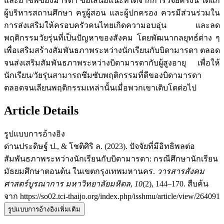
และอาชีพของมารดา ข้อเสนอแนะที่ได้จากการวิจัยครั้งนี้ ได้แก่
ผู้บริหารสถานศึกษา ครูผู้สอน และผู้ปกครอง ควรมีส่วนร่วมใน
การส่งเสริมให้ครอบครัวคนไทยเกิดความอบอุ่น และลด
พฤติกรรมวัยรุ่นที่เป็นปัญหาของสังคม โดยพัฒนากลยุทธ์ต่าง ๆ
เพื่อเสริมสร้างสัมพันธภาพระหว่างนักเรียนกับบิดามารดา ตลอด
จนส่งเสริมสัมพันธภาพระหว่างบิดามารดากับผู้สูงอายุ เพื่อให้
นักเรียน/วัยรุ่นสามารถซึมซับพฤติกรรมที่ดีของบิดามารดา
ตลอดจนเลียนพฤติกรรมเหล่านั้นเมื่อพวกเขาเติบโตต่อไป
Article Details
รูปแบบการอ้างอิง
ด่านประดิษฐ์ ป., & โชติศิริ ล. (2023). ปัจจัยที่มีอิทธิพลต่อ
สัมพันธภาพระหว่างนักเรียนกับบิดามารดา: กรณีศึกษานักเรียน
มัธยมศึกษาตอนต้น ในเขตกรุงเทพมหานคร.
วารสารสังคม
ศาสตร์บูรณาการ มหาวิทยาลัยมหิดล
,
10
(2), 144–170. สืบค้น
จาก https://so02.tci-thaijo.org/index.php/isshmu/article/view/264091
รูปแบบการอ้างอิงเพิ่มเติม