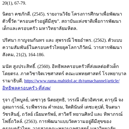
20(1), 67-79.
นิตยา คชภักดี. (2545). รายงานวิจัย โครงการศึกษาเพื่อพัฒนา
ตัวชี้วัด “ครอบครัวอยู่ดีมีสุข”. สถาบันแห่งชาติเพื่อการพัฒนา
เด็กและครอบครัว มหาวิทยาลัยมหิดล.
ปริศนา กาญจนกันทร และ สุพรรณี ไชยอำพร. (2562). ตัวแบบ
ความสัมพันธ์ในครอบครัวไทยยุคโลกาภิวัตน์. วารสารพัฒนา
สังคม, 21(2), 164-186.
มนัท สูงประสิทธิ์. (2560). อิทธิพลครอบครัวที่ส่งผลต่อตัวเด็ก
โดยตรง. ภาควิชาจิตเวชศาสตร์ คณะแพทยศาสตร์ โรงพยาบาล
รามาธิบดี.
https://www.rama.mahidol.ac.th/ramachannel/article/
อิทธิพลครอบครัว-ที่ส่งผ/
รุจา ภู่ไพบูลย์, เดชาวุธ นิตยสุทธิ, วรรณี เดียวอิศเรศ, ดารุณี จง
อุดมการณ์, ระพีพรรณ คำหอม, จิตตินันท์ เดชะคุปต์, จินตนา
วัชรสินธุ์, ถวัลย์ เนียมทรัพย์, สาวิตรี ทยานศิลป์ และ ทิพาภรณ์
โพธิ์ถวิลล์. (2563). การพัฒนาแบบวัดความอยู่ดีมีสุขของ
ครอบครัวไทย. วารสารคณะพยาบาลศาสตร์ มหาวิทยาลัย