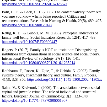
https://doi.org/10.1007/s11292-016-9256-0
Polit, D. F., & Beck, C. T. (2006). The content validity index: Are
you sure you know what’s being reported? Critique and
recommendations. Research in Nursing & Health, 29(5), 489–497.
https://doi.org/10.1002/nur.20147
Rettig, K. D., & Bubolz, M. M. (1983). Perceptual indicators of
family well-being. Social Indicators Research, 12(4), 417–438.
https://doi.org/10.1007/BF00300447
Rogers, P. (2017). Family is NOT an institution: Distinguishing
institutions from organizations in social science and social theory.
International Review of Sociology, 27(1), 126–141.
https://doi.org/10.1080/03906701.2016.1235214
Rothbaum, F., Rosen, K., Ujiie, T., & Uchida, N. (2002). Family
systems theory, attachment theory, and culture. Family Process,
41(3), 328–350.
https://doi.org/10.1111/j.1545-5300.2002.41305.x
Salmi, V., & Kivivuori, J. (2006). The association between social
capital and juvenile crime: The role of individual and structural
factors. European Journal of Criminology, 3(2), 123–148.
https://doi.org/10.1177/1477370806061967