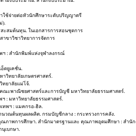
ายตามงบประมาณ. สำนักงบประมาณ:
่าใช้จ่ายต่อหัวนักศึกษาระดับปริญญาตรี
่).
ะการสะสมต้นทุน. ในเอกสารการสอนชุดการ
: สาขาวิชาวิทยาการจัดการ
เทพฯ : สำนักพิมพ์แห่งจุฬาลงกรณ์
็ดยูเคชั่น.
์มหาวิทยาลัยเกษตรศาสตร์.
ิทยาลัยแม่โจ้.
งเทพฯ : คณะพาณิชยศาสตร์และการบัญชี มหาวิทยาลัยธรรมศาสตร์.
ุงเทพฯ : มหาวิทยาลัยธรรมศาสตร์.
กรุงเทพฯ : แมคกรอ-ฮิล.
คำนวณต้นทุนผลผลิต. กรมบัญชีกลาง : กระทรวงการคลัง.
นคุณภาพการศึกษา. สำนักมาตรฐานและ คุณภาพอุดมศึกษา : สำน
านุเบกษา.