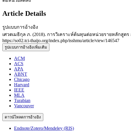
ต่อหน่วยลดลง
Article Details
รูปแบบการอ้างอิง
เศวตเมธิกุล ภ. (2018). การวิเคราะห์ต้นทุนต่อหน่วยรายหลักสู
https://so02.tci-thaijo.org/index.php/isshmu/article/view/146547
รูปแบบการอ้างอิงเพิ่มเติม
ACM
ACS
APA
ABNT
Chicago
Harvard
IEEE
MLA
Turabian
Vancouver
ดาวน์โหลดการอ้างอิง
Endnote/Zotero/Mendeley (RIS)