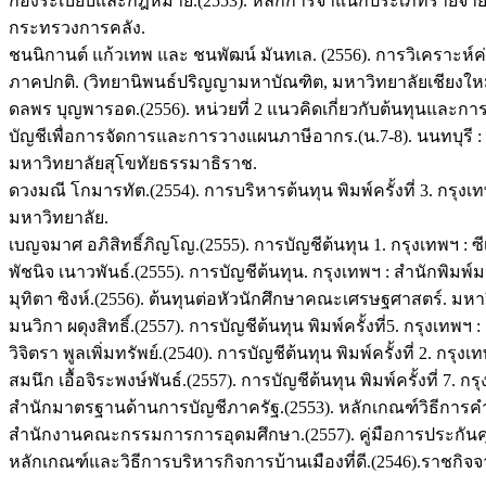
กองระเบียบและกฎหมาย.(2553). หลักการจำแนกประเภทรายจ่
กระทรวงการคลัง.
ชนนิกานต์ แก้วเทพ และ ชนพัฒน์ มันทเล. (2556). การวิเคราะห์ค
ภาคปกติ. (วิทยานิพนธ์ปริญญามหาบัณฑิต, มหาวิทยาลัยเชียงใหม
ดลพร บุญพารอด.(2556). หน่วยที่ 2 แนวคิดเกี่ยวกับต้นทุนแล
บัญชีเพื่อการจัดการและการวางแผนภาษีอากร.(น.7-8). นนทบุรี 
มหาวิทยาลัยสุโขทัยธรรมาธิราช.
ดวงมณี โกมารทัต.(2554). การบริหารต้นทุน พิมพ์ครั้งที่ 3. กรุง
มหาวิทยาลัย.
เบญจมาศ อภิสิทธิ์ภิญโญ.(2555). การบัญชีต้นทุน 1. กรุงเทพฯ : ซีเอ
พัชนิจ เนาวพันธ์.(2555). การบัญชีต้นทุน. กรุงเทพฯ : สำนักพิมพ
มุทิตา ซิงห์.(2556). ต้นทุนต่อหัวนักศึกษาคณะเศรษฐศาสตร์. มหาว
มนวิกา ผดุงสิทธิ์.(2557). การบัญชีต้นทุน พิมพ์ครั้งที่5. กรุ
วิจิตรา พูลเพิ่มทรัพย์.(2540). การบัญชีต้นทุน พิมพ์ครั้งที่ 2. กร
สมนึก เอื้อจิระพงษ์พันธ์.(2557). การบัญชีต้นทุน พิมพ์ครั้งที่ 7. 
สำนักมาตรฐานด้านการบัญชีภาครัฐ.(2553). หลักเกณฑ์วิธีการ
สำนักงานคณะกรรมการการอุดมศึกษา.(2557). คู่มือการประกั
หลักเกณฑ์และวิธีการบริหารกิจการบ้านเมืองที่ดี.(2546).ราชกิจจ