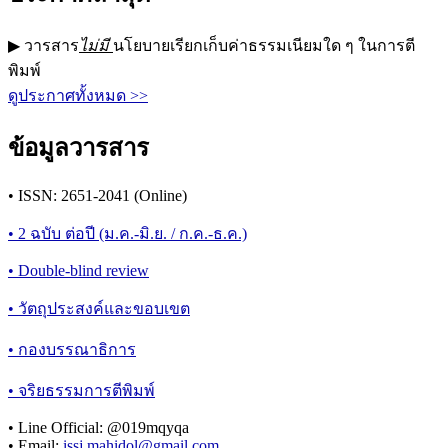
▶ วารสาร
ไม่มี
นโยบายเรียกเก็บค่าธรรมเนียมใด ๆ ในการตี
พิมพ์
ดูประกาศทั้งหมด >>
ข้อมูลวารสาร
• ISSN: 2651-2041 (Online)
• 2 ฉบับ ต่อปี (ม.ค.-มิ.ย. / ก.ค.-ธ.ค.)
• Double-blind review
• วัตถุประสงค์และขอบเขต
• กองบรรณาธิการ
• จริยธรรมการตีพิมพ์
• Line Official: @019mqyqa
• Email:
issj.mahidol@gmail.com