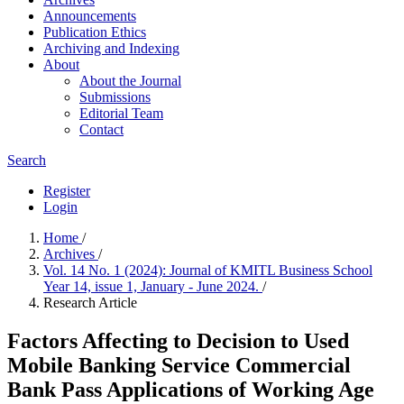
Announcements
Publication Ethics
Archiving and Indexing
About
About the Journal
Submissions
Editorial Team
Contact
Search
Register
Login
Home
/
Archives
/
Vol. 14 No. 1 (2024): Journal of KMITL Business School
Year 14, issue 1, January - June 2024.
/
Research Article
Factors Affecting to Decision to Used
Mobile Banking Service Commercial
Bank Pass Applications of Working Age