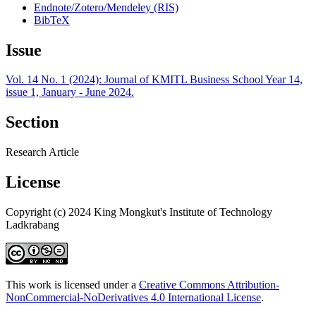
Endnote/Zotero/Mendeley (RIS)
BibTeX
Issue
Vol. 14 No. 1 (2024): Journal of KMITL Business School Year 14,
issue 1, January - June 2024.
Section
Research Article
License
Copyright (c) 2024 King Mongkut's Institute of Technology
Ladkrabang
This work is licensed under a
Creative Commons Attribution-
NonCommercial-NoDerivatives 4.0 International License
.