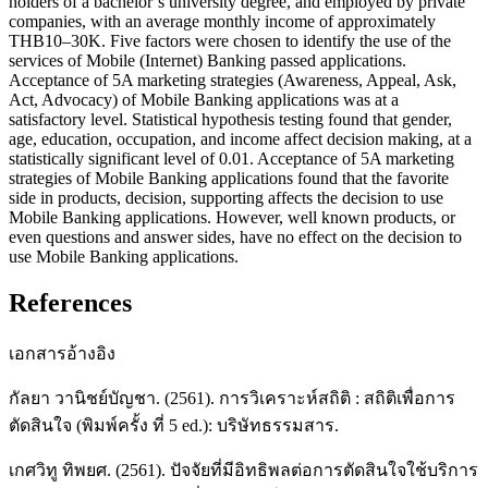
holders of a bachelor’s university degree, and employed by private
companies, with an average monthly income of approximately
THB10–30K. Five factors were chosen to identify the use of the
services of Mobile (Internet) Banking passed applications.
Acceptance of 5A marketing strategies (Awareness, Appeal, Ask,
Act, Advocacy) of Mobile Banking applications was at a
satisfactory level. Statistical hypothesis testing found that gender,
age, education, occupation, and income affect decision making, at a
statistically significant level of 0.01. Acceptance of 5A marketing
strategies of Mobile Banking applications found that the favorite
side in products, decision, supporting affects the decision to use
Mobile Banking applications. However, well known products, or
even questions and answer sides, have no effect on the decision to
use Mobile Banking applications.
References
เอกสารอ้างอิง
กัลยา วานิชย์บัญชา. (2561). การวิเคราะห์สถิติ : สถิติเพื่อการ
ตัดสินใจ (พิมพ์ครั้ง ที่ 5 ed.): บริษัทธรรมสาร.
เกศวิทู ทิพยศ. (2561). ปัจจัยที่มีอิทธิพลต่อการตัดสินใจใช้บริการ