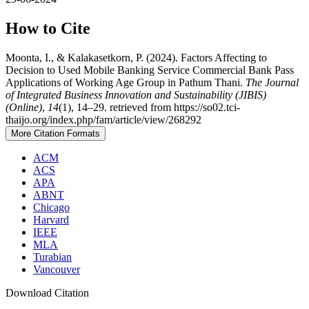
How to Cite
Moonta, I., & Kalakasetkorn, P. (2024). Factors Affecting to
Decision to Used Mobile Banking Service Commercial Bank Pass
Applications of Working Age Group in Pathum Thani.
The Journal
of Integrated Business Innovation and Sustainability (JIBIS)
(Online)
,
14
(1), 14–29. retrieved from https://so02.tci-
thaijo.org/index.php/fam/article/view/268292
More Citation Formats
ACM
ACS
APA
ABNT
Chicago
Harvard
IEEE
MLA
Turabian
Vancouver
Download Citation