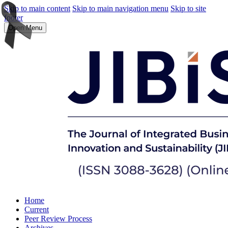
Skip to main content
Skip to main navigation menu
Skip to site
footer
Open Menu
Home
Current
Peer Review Process
Archives