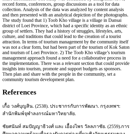
record forms, conferences, group discussions as a tool for data
collection. Analysis of the data was analyzed by content analysis
and then presented with an analytical depiction of the photographs.
The study found that 1) Toob Kho village is a village in Dansai
district of Loei Province, which had a specific identity as an ethnic
group of settlers. They had a history of struggles, lifestyles, arts,
culture, and traditions that could lead to the creation of a tourist
attraction. In terms of tourism management by the community itself
was not a clear form, but had been part of the tourism of Kok Saton
and tourism of Loei Province. 2) The Toob Kho village’s tourism
management approach found a need for a collaborative process in
the implementation. There was a relevant section that could provide
insights into tourism, promote and support budgets as sponsors.
Then plan and share with the people in the community, set a
community tourism development plan.
References
เกื้อ วงศ์บุญสิน. (2538). ประชากรกับการพัฒนา. กรุงเทพฯ:
สำนักพิมพ์จุฬาลงกรณ์มหาวิทยาลัย.
ชัยศนันท์ สมปัญญาธิวงศ์ และ เอื้องไพร วัลลภาชัย. (2559).การ
ศึกษาความพร้อมเพื่อรองรับการท่องเที่ยวเชิงวัฒนธรรมของ