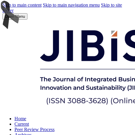
Skip to main content
Skip to main navigation menu
Skip to site
footer
Open Menu
Home
Current
Peer Review Process
Archives