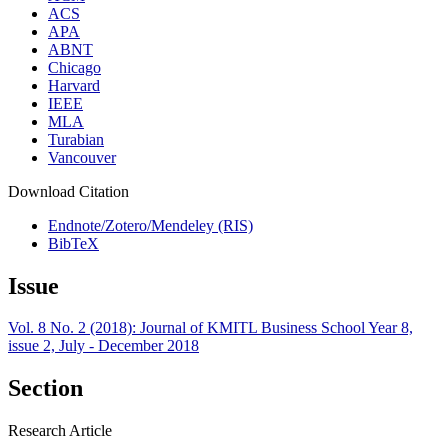
ACS
APA
ABNT
Chicago
Harvard
IEEE
MLA
Turabian
Vancouver
Download Citation
Endnote/Zotero/Mendeley (RIS)
BibTeX
Issue
Vol. 8 No. 2 (2018): Journal of KMITL Business School Year 8,
issue 2, July - December 2018
Section
Research Article