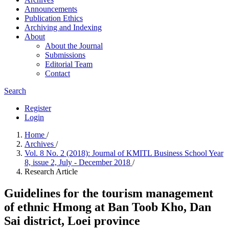
Announcements
Publication Ethics
Archiving and Indexing
About
About the Journal
Submissions
Editorial Team
Contact
Search
Register
Login
Home
/
Archives
/
Vol. 8 No. 2 (2018): Journal of KMITL Business School Year
8, issue 2, July - December 2018
/
Research Article
Guidelines for the tourism management
of ethnic Hmong at Ban Toob Kho, Dan
Sai district, Loei province