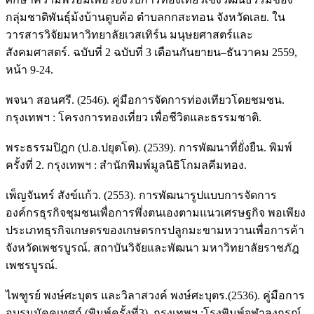
กลุ่มชาติพันธุ์ม้งบ้านตูบค้อ ตำบลกกสะทอน จังหวัดเลย. ใน
วารสารวิจัยมหาวิทยาลัยเวสเทิร์น มนุษยศาสตร์และ
สังคมศาสตร์. ฉบับที่ 2 ฉบับที่ 3 เดือนกันยายน–ธันวาคม 2559,
หน้า 9-24.
พจนา สอนศรี. (2546). คู่มือการจัดการท่องเทียวโดยชมชน.
กรุงเทพฯ : โครงการทองเที่ยว เพื่อชีวิตและธรรมชาติ.
พระธรรมปิฎก (ป.อ.ปยุตโต). (2539). การพัฒนาที่ยั่งยืน. พิมพ์
ครั้งที่ 2. กรุงเทพฯ : สำนักพิมพ์มูลนิธิโกมลคีมทอง.
เพ็ญจันทร์ สังข์แก้ว. (2553). การพัฒนารูปแบบการจัดการ
องค์กรธุรกิจชุมชนเพื่อการพึ่งตนเองตามแนวเศรษฐกิจ พอเพียง
ประเภทธุรกิจเกษตรของเกษตรกรปลูกมะขามหวานเพื่อการค้า
จังหวัดเพชรบูรณ์. สถาบันวิจัยและพัฒนา มหาวิทยาลัยราชภัฎ
เพชรบูรณ์.
ไพฑูรย์ พงษ์ศะบุตร และวิลาสวงค์ พงษ์ศะบุตร.(2536). คู่มือการ
อบรมมัคคุเทศก์ (พิมพ์ครั้งที่3). กรุงเทพฯ :โรงพิมพ์จุฬาลงกรณ์