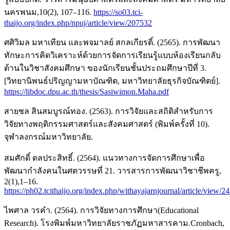
นครพนม,10(2), 107–116.
https://so03.tci-
thaijo.org/index.php/npuj/article/view/207532
ศศิวิมล มหาเทียน และพจมาลย์ สกลเกียรติ์. (2565). การพัฒนา
ทักษะการคิดวิเคราะห์ด้วยการจัดการเรียนรู้แบบห้องเรียนกลับ
ด้านในวิชาสังคมศึกษา ของนักเรียนชั้นประถมศึกษาปีที่ 3.
[วิทยานิพนธ์ปริญญามหาบัณฑิต, มหาวิทยาลัยธุรกิจบัณฑิตย์].
https://libdoc.dpu.ac.th/thesis/Sasiwimon.Maha.pdf
สายชล สินสมบูรณ์ทอง. (2563). การวิจัยและสถิติสำหรับการ
วิจัยทางพฤติกรรมศาสตร์และสังคมศาสตร์ (พิมพ์ครั้งที่ 10).
จุฬาลงกรณ์มหาวิทยาลัย.
สมศักดิ์ ดลประสิทธิ์. (2564). แนวทางการจัดการศึกษาเพื่อ
พัฒนากำลังคนในศตวรรษที่ 21. วารสารการพัฒนาวิชาชีพครู,
2(1),1–16.
https://ph02.tcithaijo.org/index.php/withayajarnjournal/article/view/2
ไพศาล วรคำ. (2564). การวิจัยทางการศึกษา(Educational
Research). โรงพิมพ์มหาวิทยาลัยราชภัฏมหาสารคาม.Cronbach,