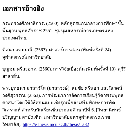
เอกสารอ้างอิง
กระทรวงศึกษาธิการ. (2560). หลักสูตรแกนกลางการศึกษาขั้น
พื้นฐาน พุทธศักราช 2551. ชุมนุมสหกรณ์การเกษตรแห่ง
ประเทศไทย.
ทิศนา แขมมณี. (2563). ศาสตร์การสอน (พิมพ์ครั้งที่ 24).
จุฬาลงกรณ์มหาวิทยาลัย.
บุญชม ศรีสะอาด. (2560). การวิจัยเบื้องต้น (พิมพ์ครั้งที่ 10). สุวีริ
ยาสาส์น.
พระยุทธนา มาลาวํโส (มาลาวงษ์), สมชัย ศรีนอก และนิเวศน์
วงศ์สุวรรณ. (2563). การพัฒนาการจัดการเรียนรู้วิชาพระพุทธ
ศาสนาโดยใช้วิธีสอนแบบเชิงรุกเพื่อส่งเสริมทักษะการคิด
วิเคราะห์ สำหรับนักเรียนชั้นประถมศึกษาปีที่ 6. [วิทยานิพนธ์
ปริญญามหาบัณฑิต, มหาวิทยาลัยมหาจุฬาลงกรณราช
วิทยาลัย].
https://e-thesis.mcu.ac.th/thesis/1382