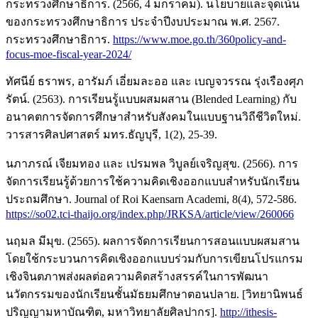
กระทรวงศึกษาธิการ. (2566, 4 มกราคม). นโยบายและจุดเน้น
ของกระทรวงศึกษาธิการ ประจำปีงบประมาณ พ.ศ. 2567.
กระทรวงศึกษาธิการ.
https://www.moe.go.th/360policy-and-
focus-moe-fiscal-year-2024/
ทัศนีย์ ธราพร, อารัมภ์ เอี่ยมละออ และ เบญจวรรณ รุ่งเรืองศุภ
รัตน์. (2563). การเรียนรู้แบบผสมผสาน (Blended Learning) กับ
อนาคตการจัดการศึกษาสำหรับสังคมในแบบฐานวิถีชีวิตใหม่.
วารสารศิลปศาสตร์ มทร.ธัญบุรี, 1(2), 25-39.
นภาภรณ์ เจียมทอง และ เปรมพล วิบูลย์เจริญสุข. (2566). การ
จัดการเรียนรู้ด้วยการใช้ความคิดเชิงออกแบบสำหรับนักเรียน
ประถมศึกษา. Journal of Roi Kaensarn Academi, 8(4), 572-586.
https://so02.tci-thaijo.org/index.php/JRKSA/article/view/260066
นฤมล มีมุข. (2565). ผลการจัดการเรียนการสอนแบบผสมสาน
โดยใช้กระบวนการคิดเชิงออกแบบร่วมกับการเขียนโปรแกรม
เชิงจินตภาพส่งผลต่อความคิดสร้างสรรค์ในการพัฒนา
นวัตกรรมของนักเรียนชั้นมัธยมศึกษาตอนปลาย. [วิทยานิพนธ์
ปริญญามหาบัณฑิต, มหาวิทยาลัยศิลปากร].
http://ithesis-