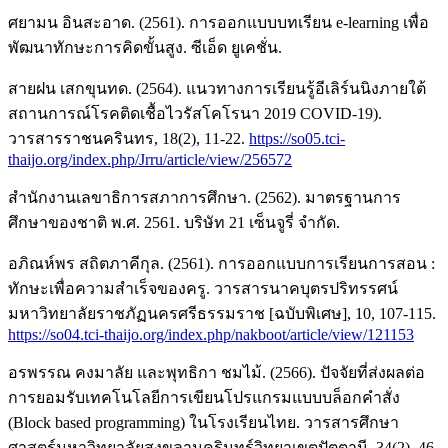
ศยามน อินสะอาด. (2561). การออกแบบบทเรียน e-learning เพื่อ
พัฒนาทักษะการคิดขั้นสูง. ซีเอ็ด ยูเคชั่น.
สายฝน เสกขุนทด. (2564). แนวทางการเรียนรู้อีเลิร์นนิงภายใต้
สถานการณ์โรคติดเชื้อไวรัสโคโรนา 2019 COVID-19).
วารสารราชนครินทร, 18(2), 11-22.
https://so05.tci-
thaijo.org/index.php/Jrru/article/view/256572
สำนักงานเลขาธิการสภาการศึกษา. (2562). มาตรฐานการ
ศึกษาของชาติ พ.ศ. 2561. บริษัท 21 เซ็นจูรี่ จำกัด.
อภิณห์พร สถิตภาคีกุล. (2561). การออกแบบการเรียนการสอน :
ทักษะเพื่อความสำเร็จของครู. วารสารนาคบุตรปริทรรศน์
มหาวิทยาลัยราชภัฏนครศรีธรรมราช [ฉบับพิเศษ], 10, 107-115.
https://so04.tci-thaijo.org/index.php/nakboot/article/view/121153
อรพรรณ คงมาลัย และพุทธิกา ชมไม้. (2566). ปัจจัยที่ส่งผลต่อ
การยอมรับเทคโนโลยีการเขียนโปรแกรมแบบบล็อกคำสั่ง
(Block based programming) ในโรงเรียนไทย. วารสารศึกษา
ศาสตร์มหาวิทยาลัยสงขลานครินทร์วิทยาเขตปัตตานี, 34(2), 46-