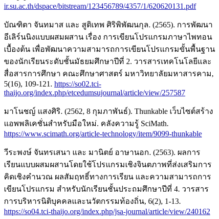
ir.su.ac.th/dspace/bitstream/123456789/4357/1/620620131.pdf
บัณฑิตา จันทมาส และ สูติเทพ ศิริพิพัฒนกุล. (2565). การพัฒนา
อีเลิร์นนิงแบบผสมผสาน เรื่อง การเขียนโปรแกรมภาษาไพทอน
เบื้องต้น เพื่อพัฒนาความสามารถการเขียนโปรแกรมขั้นพื้นฐาน
ของนักเรียนระดับชั้นมัธยมศึกษาปีที่ 2. วารสารเทคโนโลยีและ
สื่อสารการศึกษา คณะศึกษาศาสตร์ มหาวิทยาลัยมหาสารคาม,
5(16), 109-121.
https://so02.tci-
thaijo.org/index.php/etcedumsujournal/article/view/257587
มาโนชญ์ แสงศิริ. (2562, 8 กุมภาพันธ์). Thunkable เว็บไซต์สร้าง
แอพพลิเคชั่นสำหรับมือใหม่. คลังความรู้ SciMath.
https://www.scimath.org/article-technology/item/9099-thunkable
วีระพงษ์ จันทรเสนา และ มานิตย์ อาษานอก. (2563). ผลการ
เรียนแบบผสมผสานโดยใช้โปรแกรมเชิงจินตภาพที่ส่งเสริมการ
คิดเชิงคำนวณ ผลสัมฤทธิ์ทางการเรียน และความสามารถการ
เขียนโปรแกรม สำหรับนักเรียนชั้นประถมศึกษาปีที่ 4. วารสาร
การบริหารนิติบุคคลและนวัตกรรมท้องถิ่น, 6(2), 1-13.
https://so04.tci-thaijo.org/index.php/jsa-journal/article/view/240162