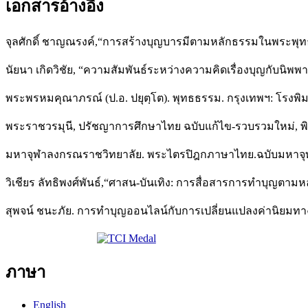
เอกสารอ้างอิง
จุลศักดิ์ ชาญณรงค์,“การสร้างบุญบารมีตามหลักธรรมในพระพุทธศ
นัยนา เกิดวิชัย, “ความสัมพันธ์ระหว่างความคิดเรื่องบุญกับน
พระพรหมคุณาภรณ์ (ป.อ. ปยุตฺโต). พุทธธรรม. กรุงเทพฯ: โรงพ
พระราชวรมุนี, ปรัชญาการศึกษาไทย ฉบับแก้ไข-รวบรวมใหม่, พิ
มหาจุฬาลงกรณราชวิทยาลัย. พระไตรปิฎกภาษาไทย.ฉบับมหาจุ
วิเชียร ลัทธิพงศ์พันธ์,“ศาสน-บันเทิง: การสื่อสารการทำบุญต
สุพจน์ ชนะภัย. การทำบุญออนไลน์กับการเปลี่ยนแปลงค่านิยม
ภาษา
English