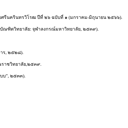
ีนครินทรวิโรฒ ปีที่ ๒๖ ฉบับที่ ๑ (มกราคม-มิถุนายน ๒๕๖๖).
(บัณฑิตวิทยาลัย: จุฬาลงกรณ์มหาวิทยาลัย, ๒๕๓๙).
การ, ๒๕๒๘).
ณราชวิทยาลัย,๒๕๓๙.
แบบ”, ๒๕๓๓).