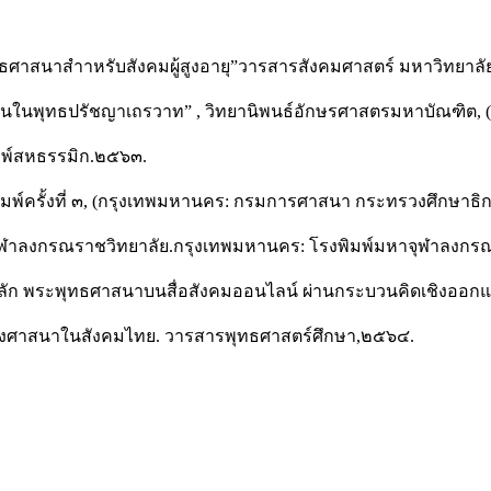
าสนาสําาหรับสังคมผู้สูงอายุ”วารสารสังคมศาสตร์ มหาวิทยาลัยศร
ิพพานในพุทธปรัชญาเถรวาท” , วิทยานิพนธ์อักษรศาสตรมหาบัณฑิต, 
ิมพ์สหธรรมิก.๒๕๖๓.
มพ์ครั้งที่ ๓, (กรุงเทพมหานคร: กรมการศาสนา กระทรวงศึกษาธิ
ฬาลงกรณราชวิทยาลัย.กรุงเทพมหานคร: โรงพิมพ์มหาจุฬาลงกร
ามหลัก พระพุทธศาสนาบนสื่อสังคมออนไลน์ ผ่านกระบวนคิดเชิงออก
ทางศาสนาในสังคมไทย. วารสารพุทธศาสตร์ศึกษา,๒๕๖๔.