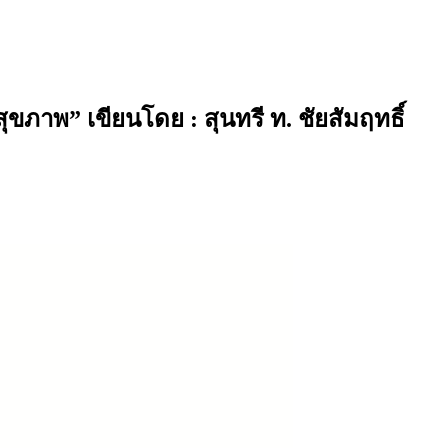
ขภาพ” เขียนโดย : สุนทรี ท. ชัยสัมฤทธิ์