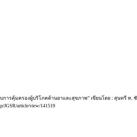
ับการคุ้มครองผู้บริโภคด้านยาและสุขภาพ” เขียนโดย : สุนทรี ท. ชัย
.php/JGSR/article/view/141519