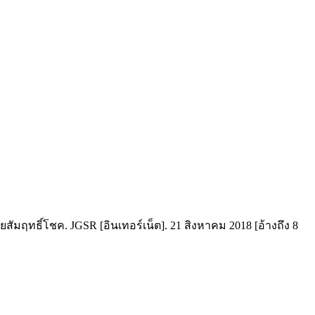
สัมฤทธิ์โชค. JGSR [อินเทอร์เน็ต]. 21 สิงหาคม 2018 [อ้างถึง 8