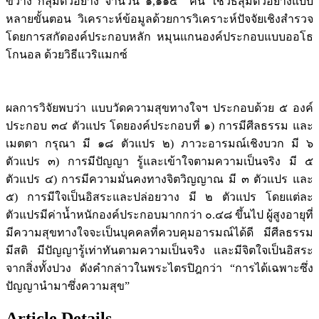
ขวาง กลุ่มตัวอย่าง จำนวน ๑,๑๑๔ คน ใช้วิธีสุ่มตัวอย่างแบบ
หลายขั้นตอน วิเคราะห์ข้อมูลด้วยการวิเคราะห์ปัจจัยเชิงสำรวจ
โดยการสกัดองค์ประกอบหลัก หมุนแกนองค์ประกอบแบบออโธ
โกนอล ด้วยวิธีแวริแมกซ์
ผลการวิจัยพบว่า แบบวัดความสุขทางใจฯ ประกอบด้วย ๕ องค์
ประกอบ ๓๔ ตัวแปร โดยองค์ประกอบที่ ๑) การมีศีลธรรม และ
เมตตา กรุณา มี ๑๘ ตัวแปร ๒) ภาวะอารมณ์เชิงบวก มี ๖
ตัวแปร ๓) การมีปัญญา รู้และเข้าใจตามความเป็นจริง มี ๕
ตัวแปร ๔) การมีความมั่นคงทางจิตวิญญาณ มี ๓ ตัวแปร และ
๕) การมีใจเป็นอิสระและปล่อยวาง มี ๒ ตัวแปร โดยแต่ละ
ตัวแปรมีค่าน้ำหนักองค์ประกอบมากกว่า ๐.๔๘ ขึ้นไป ผู้สูงอายุที่
มีความสุขทางใจจะเป็นบุคคลที่ควบคุมอารมณ์ได้ดี มีศีลธรรม
มีสติ มีปัญญารู้เท่าทันตามความเป็นจริง และมีจิตใจเป็นอิสระ
จากสิ่งทั้งปวง ดังคำกล่าวในพระไตรปิฎกว่า “การได้เฉพาะซึ่ง
ปัญญานำมาซึ่งความสุข”
Article Details