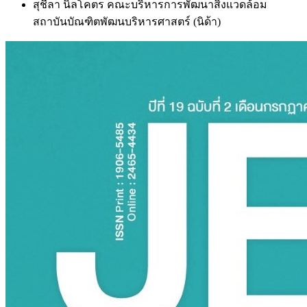
สุชีลา นิลโคตร
คณะบริหารการพัฒนาสิ่งแวดล้อม
สถาบันบัณฑิตพัฒนบริหารศาสตร์ (นิด้า)