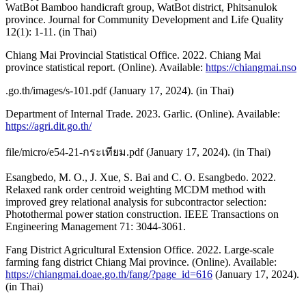
WatBot Bamboo handicraft group, WatBot district, Phitsanulok
province. Journal for Community Development and Life Quality
12(1): 1-11. (in Thai)
Chiang Mai Provincial Statistical Office. 2022. Chiang Mai
province statistical report. (Online). Available:
https://chiangmai.nso
.go.th/images/s-101.pdf (January 17, 2024). (in Thai)
Department of Internal Trade. 2023. Garlic. (Online). Available:
https://agri.dit.go.th/
file/micro/e54-21-กระเทียม.pdf (January 17, 2024). (in Thai)
Esangbedo, M. O., J. Xue, S. Bai and C. O. Esangbedo. 2022.
Relaxed rank order centroid weighting MCDM method with
improved grey relational analysis for subcontractor selection:
Photothermal power station construction. IEEE Transactions on
Engineering Management 71: 3044-3061.
Fang District Agricultural Extension Office. 2022. Large-scale
farming fang district Chiang Mai province. (Online). Available:
https://chiangmai.doae.go.th/fang/?page_id=616
(January 17, 2024).
(in Thai)