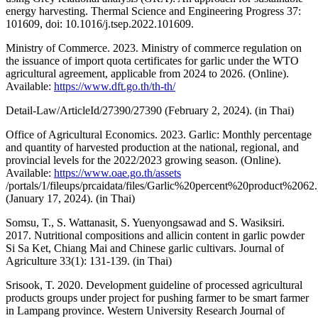
energy harvesting. Thermal Science and Engineering Progress 37:
101609, doi: 10.1016/j.tsep.2022.101609.
Ministry of Commerce. 2023. Ministry of commerce regulation on
the issuance of import quota certificates for garlic under the WTO
agricultural agreement, applicable from 2024 to 2026. (Online).
Available:
https://www.dft.go.th/th-th/
Detail-Law/ArticleId/27390/27390 (February 2, 2024). (in Thai)
Office of Agricultural Economics. 2023. Garlic: Monthly percentage
and quantity of harvested production at the national, regional, and
provincial levels for the 2022/2023 growing season. (Online).
Available:
https://www.oae.go.th/assets
/portals/1/fileups/prcaidata/files/Garlic%20percent%20product%2062
(January 17, 2024). (in Thai)
Somsu, T., S. Wattanasit, S. Yuenyongsawad and S. Wasiksiri.
2017. Nutritional compositions and allicin content in garlic powder
Si Sa Ket, Chiang Mai and Chinese garlic cultivars. Journal of
Agriculture 33(1): 131-139. (in Thai)
Srisook, T. 2020. Development guideline of processed agricultural
products groups under project for pushing farmer to be smart farmer
in Lampang province. Western University Research Journal of