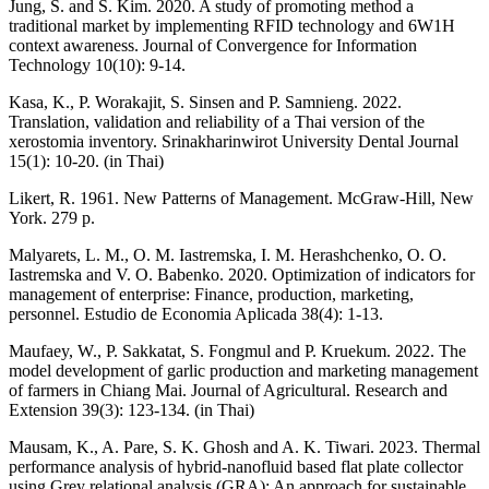
Jung, S. and S. Kim. 2020. A study of promoting method a
traditional market by implementing RFID technology and 6W1H
context awareness. Journal of Convergence for Information
Technology 10(10): 9-14.
Kasa, K., P. Worakajit, S. Sinsen and P. Samnieng. 2022.
Translation, validation and reliability of a Thai version of the
xerostomia inventory. Srinakharinwirot University Dental Journal
15(1): 10-20. (in Thai)
Likert, R. 1961. New Patterns of Management. McGraw-Hill, New
York. 279 p.
Malyarets, L. M., O. M. Iastremska, I. M. Herashchenko, O. O.
Iastremska and V. O. Babenko. 2020. Optimization of indicators for
management of enterprise: Finance, production, marketing,
personnel. Estudio de Economia Aplicada 38(4): 1-13.
Maufaey, W., P. Sakkatat, S. Fongmul and P. Kruekum. 2022. The
model development of garlic production and marketing management
of farmers in Chiang Mai. Journal of Agricultural. Research and
Extension 39(3): 123-134. (in Thai)
Mausam, K., A. Pare, S. K. Ghosh and A. K. Tiwari. 2023. Thermal
performance analysis of hybrid-nanofluid based flat plate collector
using Grey relational analysis (GRA): An approach for sustainable