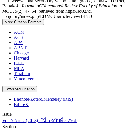
in Taweewattana Secondary School,Chongnonsi, Yannawa District,
Bangkok.
Journal of Educational Review Faculty of Education in
MCU
,
5
(2), 47–54. retrieved from https://so02.tci-
thaijo.org/index.php/EDMCU/article/view/147801
More Citation Formats
ACM
ACS
APA
ABNT
Chicago
Harvard
IEEE
MLA
Turabian
Vancouver
Download Citation
Endnote/Zotero/Mendeley (RIS)
BibTeX
Issue
Vol. 5 No. 2 (2018): ปีที่ 5 ฉบับที่ 2 2561
Section