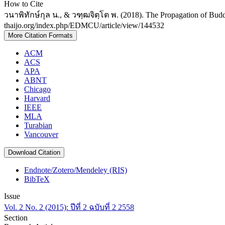
How to Cite
วนาพิทักษ์กุล น., & วฑฺฒจิตฺโต พ. (2018). The Propagation of B
thaijo.org/index.php/EDMCU/article/view/144532
More Citation Formats
ACM
ACS
APA
ABNT
Chicago
Harvard
IEEE
MLA
Turabian
Vancouver
Download Citation
Endnote/Zotero/Mendeley (RIS)
BibTeX
Issue
Vol. 2 No. 2 (2015): ปีที่ 2 ฉบับที่ 2 2558
Section