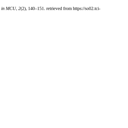
on in MCU
,
2
(2), 140–151. retrieved from https://so02.tci-