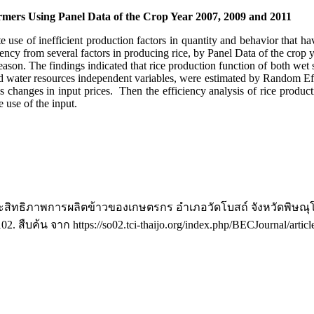
armers Using Panel Data of the Crop Year 2007, 2009 and 2011
use of inefficient production factors in quantity and behavior that have
iciency from several factors in producing rice, by Panel Data of the cr
ason. The findings indicated that rice production function of both wet 
and water resources independent variables, were estimated by Random Ef
s changes in input prices. Then the efficiency analysis of rice product
e use of the input.
์ประสิทธิภาพการผลิตข้าวของเกษตรกร อำเภอวัดโบสถ์ จังหวัดพิษณุโล
102. สืบค้น จาก https://so02.tci-thaijo.org/index.php/BECJournal/artic