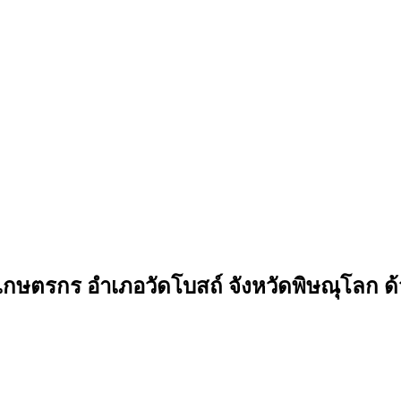
ษตรกร อำเภอวัดโบสถ์ จังหวัดพิษณุโลก ด้วย