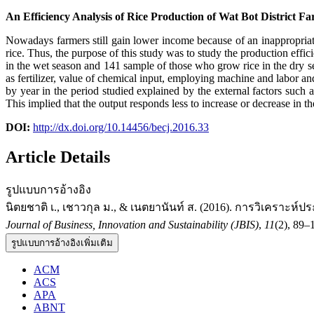
An Efficiency Analysis of Rice Production of Wat Bot District F
Nowadays farmers still gain lower income because of an inappropriate 
rice. Thus, the purpose of this study was to study the production eff
in the wet season and 141 sample of those who grow rice in the dry se
as fertilizer, value of chemical input, employing machine and labor 
by year in the period studied explained by the external factors such a
This implied that the output responds less to increase or decrease in th
DOI:
http://dx.doi.org/10.14456/becj.2016.33
Article Details
รูปแบบการอ้างอิง
นิตยชาติ เ., เชาวกุล ม., & เนตยานันท์ ส. (2016). การวิเคราะห
Journal of Business, Innovation and Sustainability (JBIS)
,
11
(2), 89–
รูปแบบการอ้างอิงเพิ่มเติม
ACM
ACS
APA
ABNT