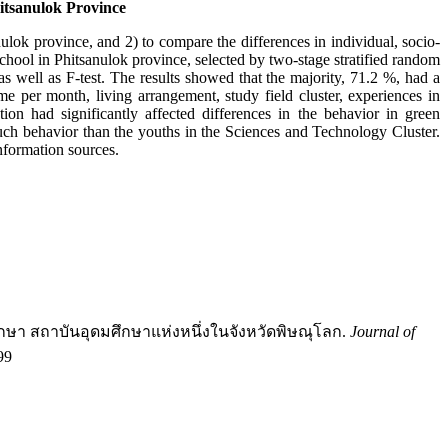
itsanulok Province
ulok province, and 2) to compare the differences in individual, socio-
chool in Phitsanulok province, selected by two-stage stratified random
as well as F-test. The results showed that the majority, 71.2 %, had a
e per month, living arrangement, study field cluster, experiences in
on had significantly affected differences in the behavior in green
uch behavior than the youths in the Sciences and Technology Cluster.
nformation sources.
ษา สถาบันอุดมศึกษาแห่งหนึ่งในจังหวัดพิษณุโลก.
Journal of
99