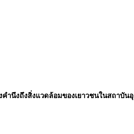
ำนึงถึงสิ่งแวดล้อมของเยาวชนในสถาบันอุ