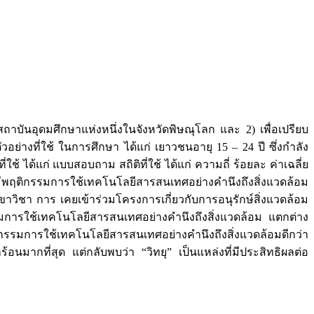
าบันอุดมศึกษาแห่งหนึ่งในจังหวัดพิษณุโลก และ 2) เพื่อเปรียบ
างที่ใช้ ในการศึกษา ได้แก่ เยาวชนอายุ 15 – 24 ปี ซึ่งกำลัง
ช้ ได้แก่ แบบสอบถาม สถิติที่ใช้ ได้แก่ ความถี่ ร้อยละ ค่าเฉลี่ย
 มีพฤติกรรมการใช้เทคโนโลยีสารสนเทศอย่างคำนึงถึงสิ่งแวดล้อม
ขาวิชา การ เคยเข้าร่วมโครงการเกี่ยวกับการอนุรักษ์สิ่งแวดล้อม
รรมการใช้เทคโนโลยีสารสนเทศอย่างคำนึงถึงสิ่งแวดล้อม แตกต่าง
รรมการใช้เทคโนโลยีสารสนเทศอย่างคำนึงถึงสิ่งแวดล้อมดีกว่า
อนมากที่สุด แต่กลับพบว่า “วิทยุ” เป็นแหล่งที่มีประสิทธิผลต่อ