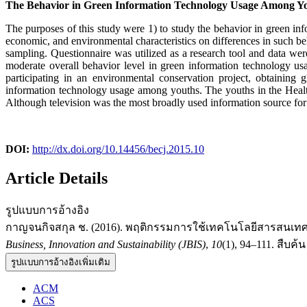
The Behavior in Green Information Technology Usage Among Youth
The purposes of this study were 1) to study the behavior in green inf
economic, and environmental characteristics on differences in such be
sampling. Questionnaire was utilized as a research tool and data were
moderate overall behavior level in green information technology usa
participating in an environmental conservation project, obtaining
information technology usage among youths. The youths in the Health
Although television was the most broadly used information source for 
DOI:
http://dx.doi.org/10.14456/becj.2015.10
Article Details
รูปแบบการอ้างอิง
กาญจนกิจสกุล ช. (2016). พฤติกรรมการใช้เทคโนโลยีสารสนเทศอ
Business, Innovation and Sustainability (JBIS)
,
10
(1), 94–111. สืบค้น
รูปแบบการอ้างอิงเพิ่มเติม
ACM
ACS