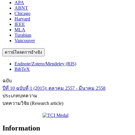
APA
ABNT
Chicago
Harvard
IEEE
MLA
Turabian
Vancouver
ดาวน์โหลดการอ้างอิง
Endnote/Zotero/Mendeley (RIS)
BibTeX
ฉบับ
ปีที่ 10 ฉบับที่ 1 (2015): ตุลาคม 2557 - มีนาคม 2558
ประเภทบทความ
บทความวิจัย (Research article)
Information