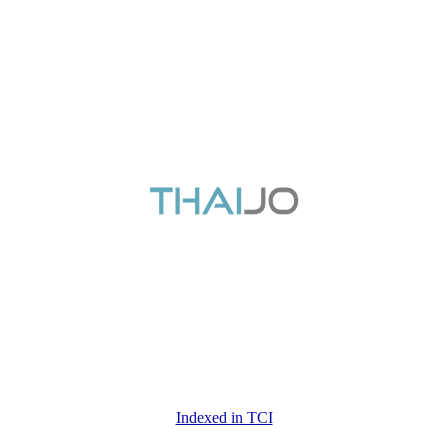
Indexed in TCI