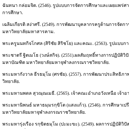
ฉันทนา กล่อมจิต. (2546). รูปแบบการจัดการศึกษาและเผยแพร่ศ
การศึกษา.
เฉลิมเกียรติ สง่าศรี. (2549). การพัฒนาบุคลากรครูด้านการจัดกา
มหาวิทยาลัยมหาสารคาม.
พระครูนนทกิจโกศล (สิริชัย สิริชโย) และคณะ. (2563). รูปแบบกา
พระชาตรี ฐิตเมโธ (วงษ์สกิจ). (2551).ผลสัมฤทธิ์ทางการปฏิบัต
มหาบัณฑิต มหาวิทยาลัยมหาจุฬาลงกรณราชวิทยาลัย.
พระมหากังวาล ธีรธมฺโม (ศรชัย). (2557). การพัฒนาประสิทธิภ
วิทยาลัย.
พระมหานพดล สุวณฺณเมธี. (2565). เจ้าคณะอำเภอวังเหนือ เจ้าอ
พระมหานิพนธ์ มหาธมฺมรกฺขิโต (แสงแก้ว). (2546). การศึกษาเ
มหาวิทยาลัยมหาจุฬาลงกรณราชวิทยาลัย.
พระมหารุ่งเรือง รกฺขิตธมฺโม (ปะมะขะ). (2549). ผลการปฏิบัติว