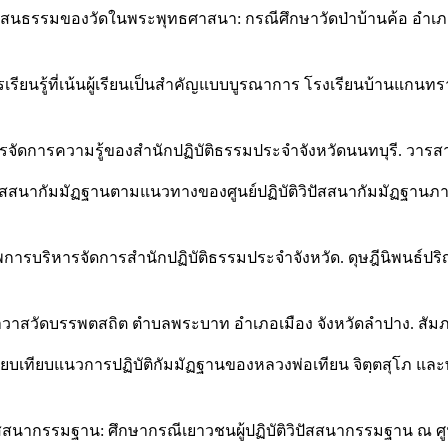
าสนธรรมของวัดในพระพุทธศาสนา: กรณีศึกษาวัดป่าบ้านค้อ อำเภอเ
รเรียนรู้ที่เน้นผู้เรียนเป็นสำคัญแบบบูรณาการ โรงเรียนบ้านแกนทร
รจัดการความรู้ของสำนักปฏิบัติธรรมประจำจังหวัดนนทบุรี. วารสาร
ิวิปัสสนากัมมัฏฐานตามแนวทางของศูนย์ปฏิบัติวิปัสสนากัมมัฏฐาน
าพการบริหารจัดการสำนักปฏิบัติธรรมประจำจังหวัด. ดุษฎีนิพนธ
าวาสวัดบรรพตสถิต ตำบลพระบาท อำเภอเมือง จังหวัดลำปาง. สัมภา
ปรียบเทียบแนวการปฏิบัติกัมมัฏฐานของหลวงพ่อเทียน จิตฺตสุโภ 
ิปัสสนากรรมฐาน: ศึกษากรณีเยาวชนผู้ปฏิบัติวิปัสสนากรรมฐาน ณ ศู