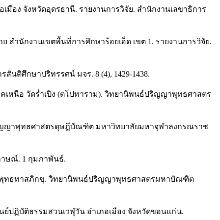
มือง จังหวัดอุดรธานี. รายงานการวิจัย. สำนักงานเลขาธิการ
าย สำนักงานเขตพื้นที่การศึกษาร้อยเอ็ด เขต 1. รายงานการวิจัย.
สันติศึกษาปริทรรศน์ มจร. 8 (4), 1429-1438.
ภาคเหนือ วัดร่ำเปิง (ตโปทาราม). วิทยานิพนธ์ปริญญาพุทธศาสตร
์ปริญญาพุทธศาสตรดุษฎีบัณฑิต มหาวิทยาลัยมหาจุฬาลงกรณราช
ษณ์. 1 กุมภาพันธ์.
และพุทธทาสภิกขุ. วิทยานิพนธ์ปริญญาพุทธศาสตรมหาบัณฑิต
นย์ปฏิบัติธรรมสวนเวฬุวัน อำเภอเมือง จังหวัดขอนแก่น.