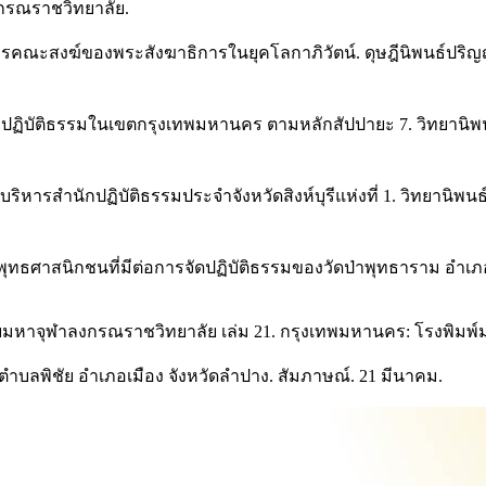
กรณราชวิทยาลัย.
รคณะสงฆ์ของพระสังฆาธิการในยุคโลกาภิวัตน์. ดุษฎีนิพนธ์ปร
นักปฏิบัติธรรมในเขตกรุงเทพมหานคร ตามหลักสัปปายะ 7. วิทย
บริหารสํานักปฏิบัติธรรมประจําจังหวัดสิงห์บุรีแห่งที่ 1. วิท
ุทธศาสนิกชนที่มีต่อการจัดปฏิบัติธรรมของวัดป่าพุทธาราม อำเภ
มหาจุฬาลงกรณราชวิทยาลัย เล่ม 21. กรุงเทพมหานคร: โรงพิมพ
นตำบลพิชัย อำเภอเมือง จังหวัดลำปาง. สัมภาษณ์. 21 มีนาคม.