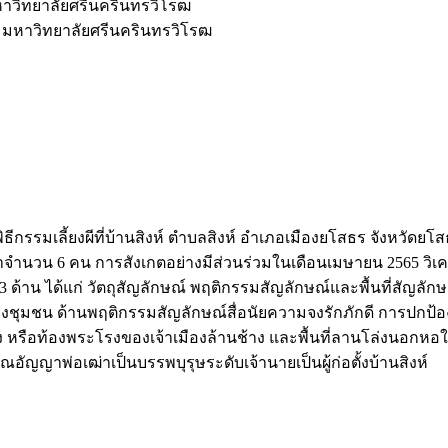
วิทยาลัยศรีนครินทรวิโรฒ
มหาวิทยาลัยศรีนครินทรวิโรฒ
ีกรรมเลี้ยงผีที่บ้านสิงห์ ตำบลสิงห์ อำเภอเมืองยโสธร จังหวัดย
้ำจำนวน 6 คน การสังเกตอย่างมีส่วนร่วมในเดือนเมษายน 2565 วิเ
3 ด้าน ได้แก่ วัตถุสัญลักษณ์ พฤติกรรมสัญลักษณ์และพื้นที่สัญล
ชน ด้านพฤติกรรมสัญลักษณ์สื่อนัยความจงรักภักดี การปกป้องคุ้ม
โฮง หรือท้องพระโรงของเจ้าเมืองล้านช้าง และพื้นที่ลานโล่งนอกหอ
อัญญาพ่อเฒ่าเป็นบรรพบุรุษระดับเจ้านายเป็นผู้ก่อตั้งบ้านสิงห์