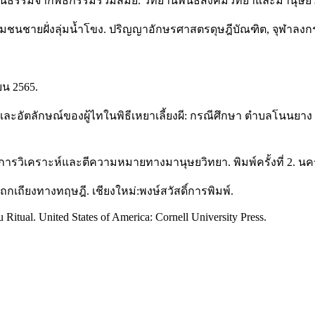
ทางวัฒนธรรมจากพิธีกรรมร่วมสมัย. วิทยานิพนธ์สังคมวิทยาและมาน
ับชุมชนชายฝั่งลุ่มน้ำโขง. ปริญญาอักษรศาสตรดุษฎีบัณฑิต, จุฬาลง
ายน 2565.
ยาและอัตลักษณ์ของผู้ไทในพิธีเหยาเลี้ยงผี: กรณีศึกษา ตำบลโนน
ฟ การวิเคราะห์และตีความหมายทางมานุษยวิทยา. พิมพ์ครั้งที่ 2. 
ถกเถียงทางทฤษฎี. เชียงใหม่:พงษ์สวัสดิ์การพิมพ์.
Ritual. United States of America: Cornell University Press.