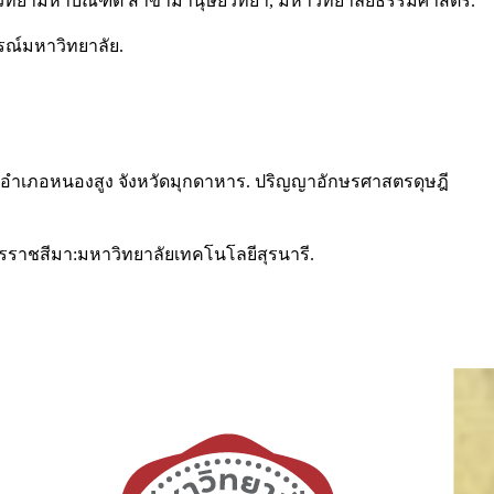
ุษยวิทยามหาบัณฑิต สาขามานุษยวิทยา, มหาวิทยาลัยธรรมศาสตร์.
กรณ์มหาวิทยาลัย.
ยาง อำเภอหนองสูง จังหวัดมุกดาหาร. ปริญญาอักษรศาสตรดุษฎี
นครราชสีมา:มหาวิทยาลัยเทคโนโลยีสุรนารี.