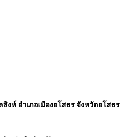
ำบลสิงห์ อำเภอเมืองยโสธร จังหวัดยโสธร