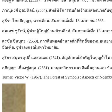
พิเชฐ สายพันธ์. (2539). “นาคาคติ” อีสานลุ่มน้ำโขง : ชีวิต
ภาณุพงศ์ อุดมศิลป์. (2554). ลัทธิพิธีการนับถือเจ้าแม่สองนางก
สุธีรา ไชยปัญญา, นางเทียม. สัมภาษณ์เมื่อ 13 เมษายน 2565.
สมเดช ชูรัตน์, ผู้ช่วยผู้ใหญ่บ้าน บ้านสิงห์. สัมภาษณ์เมื่อ 13 เมษ
สุรชัย ชินบุตร. (2553). การสืบทอดอำนาจศักดิ์สิทธิ์ของหมอเห
บัณฑิต, จุฬาลงกรณ์มหาวิทยาลัย.
สุริยา สมุทรคุปติ์ และคณะ. (2541). สัญลักษณ์สำคัญในบุญบั้งไ
อภิญญา เฟื่องฟูสกุล. (2551). มานุษยวิทยา แนวคิดพื้นฐานและข้อ
Turner, Victor W. (1967). The Forest of Symbols : Aspects of Ndembu 