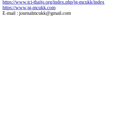
https://www.tci-thaijo.org/index.php/jg-mcukk/index
https://www.jg-mcukk.com
E-mail : journalmcukk@gmail.com