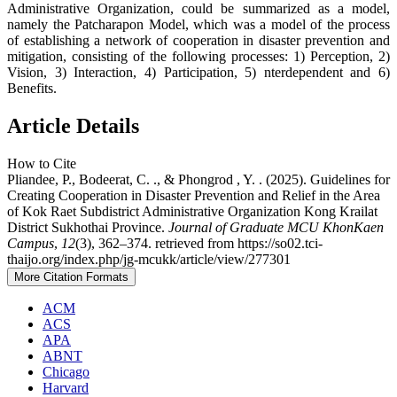
Administrative Organization, could be summarized as a model,
namely the Patcharapon Model, which was a model of the process
of establishing a network of cooperation in disaster prevention and
mitigation, consisting of the following processes: 1) Perception, 2)
Vision, 3) Interaction, 4) Participation, 5) nterdependent and 6)
Benefits.
Article Details
How to Cite
Pliandee, P., Bodeerat, C. ., & Phongrod , Y. . (2025). Guidelines for
Creating Cooperation in Disaster Prevention and Relief in the Area
of Kok Raet Subdistrict Administrative Organization Kong Krailat
District Sukhothai Province.
Journal of Graduate MCU KhonKaen
Campus
,
12
(3), 362–374. retrieved from https://so02.tci-
thaijo.org/index.php/jg-mcukk/article/view/277301
More Citation Formats
ACM
ACS
APA
ABNT
Chicago
Harvard