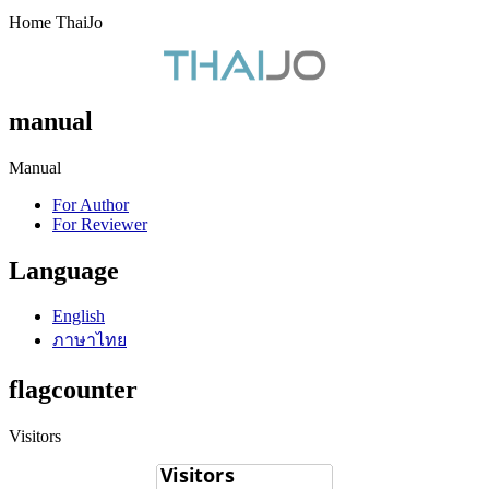
Home ThaiJo
manual
Manual
For Author
For Reviewer
Language
English
ภาษาไทย
flagcounter
Visitors