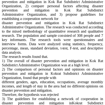
prevention and mitigation in Kok Rat Subdistrict Administrative
Organization, 2) compare personal factors affecting disaster
prevention and mitigation in Kok Rat Subdistrict
Administrative Organization, and 3) propose guidelines for
establishing a cooperation network for
disaster prevention and mitigation in Kok Rat Subdistrict
Administrative Organization. The research was conducted according
to the mixed methodology of quantitative research and qualitative
research. The population and sample consisted of 308 people and 7
key informants. The research tools were questionnaires and
interview forms. Data were analyzed using statistics, frequency,
percentage, mean, standard deviation, t-test, F-test, and descriptive
data analysis.
The research results found that.
1) The overall of disaster prevention and mitigation in Kok Rat
Subdistrict Administrative Organization was at a high level.
2) The comparison of personal factors and opinions on disaster
prevention and mitigation in Kokrat Subdistrict Administrative
Organization, found that people with
different genders, ages, education, occupations, average monthly
incomes, and length of stay in the area had no different opinions on
disaster prevention and mitigation.
Therefore, the hypothesis was rejected
3) The guidelines for establishing a network of cooperation in
disaster prevention and mitigation inKokrat Subdistrict