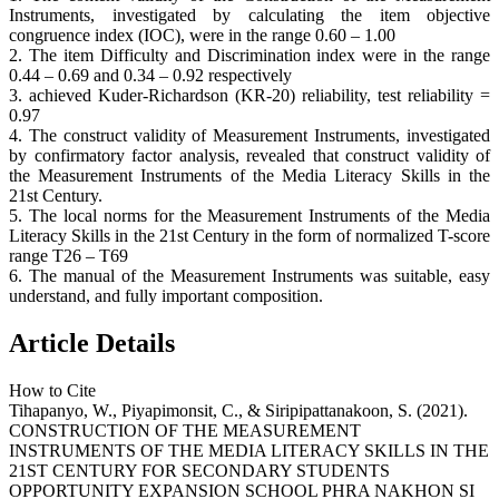
Instruments, investigated by calculating the item objective
congruence index (IOC), were in the range 0.60 – 1.00
2. The item Difficulty and Discrimination index were in the range
0.44 – 0.69 and 0.34 – 0.92 respectively
3. achieved Kuder-Richardson (KR-20) reliability, test reliability =
0.97
4. The construct validity of Measurement Instruments, investigated
by confirmatory factor analysis, revealed that construct validity of
the Measurement Instruments of the Media Literacy Skills in the
21st Century.
5. The local norms for the Measurement Instruments of the Media
Literacy Skills in the 21st Century in the form of normalized T-score
range T26 – T69
6. The manual of the Measurement Instruments was suitable, easy
understand, and fully important composition.
Article Details
How to Cite
Tihapanyo, W., Piyapimonsit, C., & Siripipattanakoon, S. (2021).
CONSTRUCTION OF THE MEASUREMENT
INSTRUMENTS OF THE MEDIA LITERACY SKILLS IN THE
21ST CENTURY FOR SECONDARY STUDENTS
OPPORTUNITY EXPANSION SCHOOL PHRA NAKHON SI