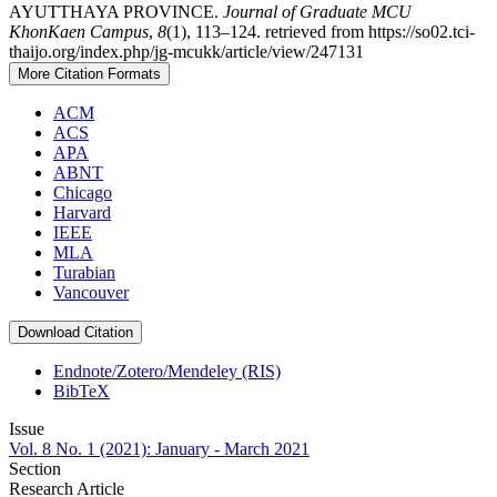
AYUTTHAYA PROVINCE.
Journal of Graduate MCU
KhonKaen Campus
,
8
(1), 113–124. retrieved from https://so02.tci-
thaijo.org/index.php/jg-mcukk/article/view/247131
More Citation Formats
ACM
ACS
APA
ABNT
Chicago
Harvard
IEEE
MLA
Turabian
Vancouver
Download Citation
Endnote/Zotero/Mendeley (RIS)
BibTeX
Issue
Vol. 8 No. 1 (2021): January - March 2021
Section
Research Article