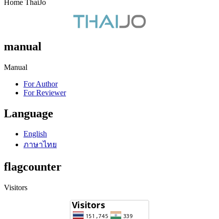
Home ThaiJo
manual
Manual
For Author
For Reviewer
Language
English
ภาษาไทย
flagcounter
Visitors