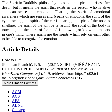
The Spirit in Buddhist philosophy does not the spirit that rises after
death, but it means the spirit that exists in the person who is alive
and can sense the emotions. That is, the spirit of emotional
awareness which are senses and 6 pairs of emotions: the spirit of the
eye is seeing, the spirit of the ear is hearing, the spirit of the nose is
smelling, the spirit of the tongue is tasting, the spirit of the body is
touching and the spirit of the mind is knowing or know the matters
in one’s mind. These spirits are the spirits which rely on each other
to be able to recognize the emotions.
Article Details
How to Cite
(Pramuan Phanich), P. S. J. . (2021). SPIRIT (VIÑÑÃNA) IN
BUDDHIST PHILOSOPHY.
Journal of Graduate MCU
KhonKaen Campus
,
8
(1), 1–9. retrieved from https://so02.tci-
thaijo.org/index.php/jg-mcukk/article/view/243795
More Citation Formats
ACM
ACS
APA
ABNT
Chicago