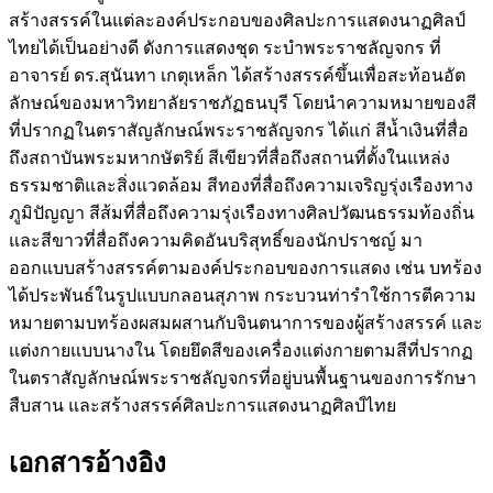
สร้างสรรค์ในแต่ละองค์ประกอบของศิลปะการแสดงนาฏศิลป์
ไทยได้เป็นอย่างดี ดังการแสดงชุด ระบำพระราชลัญจกร ที่
อาจารย์ ดร.สุนันทา เกตุเหล็ก ได้สร้างสรรค์ขึ้นเพื่อสะท้อนอัต
ลักษณ์ของมหาวิทยาลัยราชภัฏธนบุรี โดยนำความหมายของสี
ที่ปรากฏในตราสัญลักษณ์พระราชลัญจกร ได้แก่ สีน้ำเงินที่สื่อ
ถึงสถาบันพระมหากษัตริย์ สีเขียวที่สื่อถึงสถานที่ตั้งในแหล่ง
ธรรมชาติและสิ่งแวดล้อม สีทองที่สื่อถึงความเจริญรุ่งเรืองทาง
ภูมิปัญญา สีส้มที่สื่อถึงความรุ่งเรืองทางศิลปวัฒนธรรมท้องถิ่น
และสีขาวที่สื่อถึงความคิดอันบริสุทธิ์ของนักปราชญ์ มา
ออกแบบสร้างสรรค์ตามองค์ประกอบของการแสดง เช่น บทร้อง
ได้ประพันธ์ในรูปแบบกลอนสุภาพ กระบวนท่ารำใช้การตีความ
หมายตามบทร้องผสมผสานกับจินตนาการของผู้สร้างสรรค์ และ
แต่งกายแบบนางใน โดยยึดสีของเครื่องแต่งกายตามสีที่ปรากฏ
ในตราสัญลักษณ์พระราชลัญจกรที่อยู่บนพื้นฐานของการรักษา
สืบสาน และสร้างสรรค์ศิลปะการแสดงนาฏศิลป์ไทย
เอกสารอ้างอิง