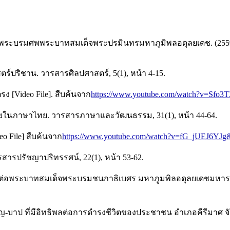
บรมศพพระบาทสมเด็จพระปรมินทรมหาภูมิพลอดุลยเดช. (2559). คติ
ร์ปริชาน. วารสารศิลปศาสตร์, 5(1), หน้า 4-15.
รง [Video File]. สืบค้นจาก
https://www.youtube.com/watch?v=Sfo3
มตายในภาษาไทย. วารสารภาษาและวัฒนธรรม, 31(1), หน้า 44-64.
eo File] สืบค้นจาก
https://www.youtube.com/watch?v=fG_jUEJ6YJg
สารปรัชญาปริทรรศน์, 22(1), หน้า 53-62.
ลงต่อพระบาทสมเด็จพระบรมชนกาธิเบศร มหาภูมพิลอดุลยเดชมหา
่อง บุญ-บาป ที่มีอิทธิพลต่อการดำรงชีวิตของประชาชน อำเภอคีรีม