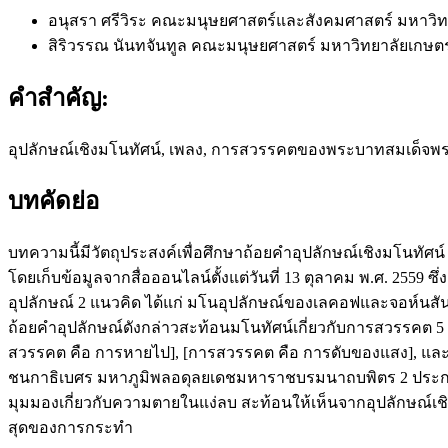
อนุสรา ศรีวิระ
คณะมนุษยศาสตร์และสังคมศาสตร์ มหาวิทย
สิริวรรณ นันทจันทูล
คณะมนุษยศาสตร์ มหาวิทยาลัยเกษต
คำสำคัญ:
อุปลักษณ์เชิงมโนทัศน์, เพลง, การสวรรคตของพระบาทสมเด็
บทคัดย่อ
บทความนี้มีวัตถุประสงค์เพื่อศึกษาถ้อยคําอุปลักษณ์เชิงม
โดยเก็บข้อมูลจากสื่อออนไลน์ตั้งแต่วันที่ 13 ตุลาคม พ.ศ. 2559 
อุปลักษณ์ 2 แนวคิด ได้แก่ มโนอุปลักษณ์ของเลคอฟและจอห์นส
ถ้อยคำอุปลักษณ์ดังกล่าวสะท้อนมโนทัศน์เกี่ยวกับการสวรรคต 5 ม
สวรรคต คือ การหายไป], [การสวรรคต คือ การดับของแสง], แล
ชนกาธิเบศร มหาภูมิพลอดุลยเดชมหาราชบรมนาถบพิตร 2 ประการ 
มุมมองเกี่ยวกับความตายในแง่ลบ สะท้อนให้เห็นจากอุปลักษณ์
สุดของการกระทำ