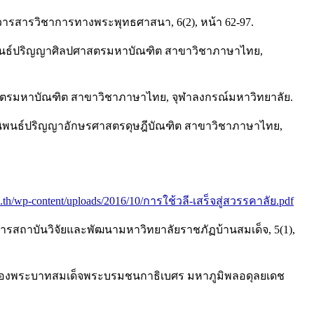
 วารสารวิชาการทางพระพุทธศาสนา, 6(2), หน้า 62-97.
ิพนธ์ปริญญาศิลปศาสตรมหาบัณฑิต สาขาวิชาภาษาไทย,
ศาสตรมหาบัณฑิต สาขาวิชาภาษาไทย, จุฬาลงกรณ์มหาวิทยาลัย.
ทยานิพนธ์ปริญญาอักษรศาสตรดุษฎีบัณฑิต สาขาวิชาภาษาไทย,
go.th/wp-content/uploads/2016/10/การใช้วลี-เสร็จสู่สวรรคาลัย.pdf
รสถาบันวิจัยและพัฒนามหาวิทยาลัยราชภัฏบ้านสมเด็จ, 5(1),
ตของพระบาทสมเด็จพระบรมชนกาธิเบศร มหาภูมิพลอดุลยเดช