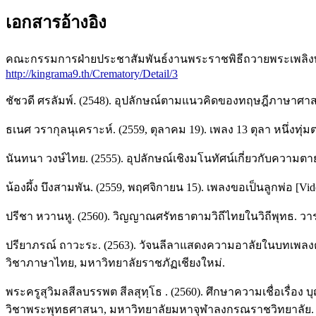
เอกสารอ้างอิง
คณะกรรมการฝ่ายประชาสัมพันธ์งานพระราชพิธีถวายพระเพลิงพระ
http://kingrama9.th/Crematory/Detail/3
ชัชวดี ศรลัมพ์. (2548). อุปลักษณ์ตามแนวคิดของทฤษฎีภาษาศาสต
ธเนศ วรากุลนุเคราะห์. (2559, ตุลาคม 19). เพลง 13 ตุลา หนึ่งทุ่มต
นันทนา วงษ์ไทย. (2555). อุปลักษณ์เชิงมโนทัศน์เกี่ยวกับควา
น้องผึ้ง บึงสามพัน. (2559, พฤศจิกายน 15). เพลงขอเป็นลูกพ่อ [Vid
ปรีชา หวานหู. (2560). วิญญาณศรัทธาตามวิถีไทยในวิถีพุทธ. วาร
ปรียาภรณ์ ถาวะระ. (2563). วัจนลีลาแสดงความอาลัยในบทเพ
วิชาภาษาไทย, มหาวิทยาลัยราชภัฏเชียงใหม่.
พระครูสุวิมลสีลบรรพต สีลสุทฺโธ . (2560). ศึกษาความเชื่อเรื
วิชาพระพุทธศาสนา, มหาวิทยาลัยมหาจุฬาลงกรณราชวิทยาลัย.