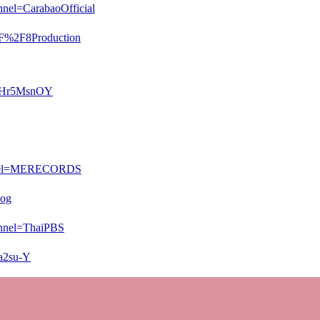
el=CarabaoOfficial
=F%2F8Production
05Hr5MsnOY
annel=MERECORDS
Pog
nnel=ThaiPBS
a2su-Y