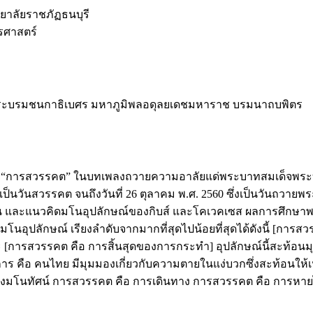
าลัยราชภัฏธนบุรี
รศาสตร์
จพระบรมชนกาธิเบศร มหาภูมิพลอดุลยเดชมหาราช บรมนาถบพิตร
โนทัศน์ “การสวรรคต” ในบทเพลงถวายความอาลัยแด่พระบาทสมเด็
ซึ่งเป็นวันสวรรคต จนถึงวันที่ 26 ตุลาคม พ.ศ. 2560 ซึ่งเป็นวันถว
ัน และแนวคิดมโนอุปลักษณ์ของกิบส์ และโคเวคเซส ผลการศึกษาพ
โนอุปลักษณ์ เรียงลำดับจากมากที่สุดไปน้อยที่สุดได้ดังนี้ [การส
ะ [การสวรรคต คือ การสิ้นสุดของการกระทำ] อุปลักษณ์นี้สะท้
คือ คนไทย มีมุมมองเกี่ยวกับความตายในแง่บวกซึ่งสะท้อนให้เห
เชิงมโนทัศน์ การสวรรคต คือ การเดินทาง การสวรรคต คือ การห