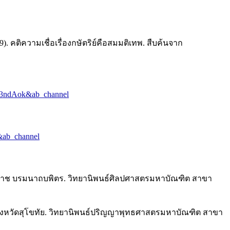
ความเชื่อเรื่องกษัตริย์คือสมมติเทพ. สืบค้นจาก
T3ndAok&ab_channel
&ab_channel
ราช บรมนาถบพิตร. วิทยานิพนธ์ศิลปศาสตรมหาบัณฑิต สาขา
าศ จังหวัดสุโขทัย. วิทยานิพนธ์ปริญญาพุทธศาสตรมหาบัณฑิต สาขา