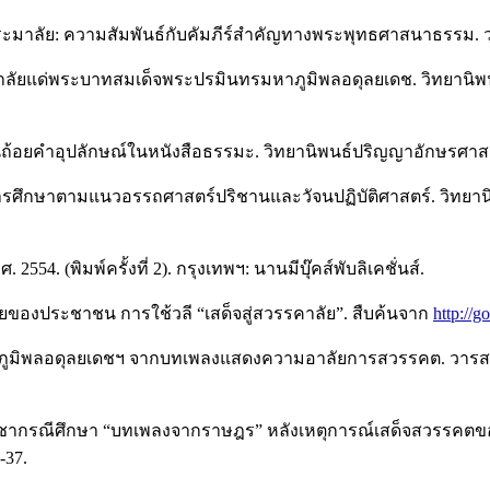
ิ-พระมาลัย: ความสัมพันธ์กับคัมภีร์สำคัญทางพระพุทธศาสนาธรรม.
าลัยแด่พระบาทสมเด็จพระปรมินทรมหาภูมิพลอดุลยเดช. วิทยาน
ผ่านถ้อยคำอุปลักษณ์ในหนังสือธรรมะ. วิทยานิพนธ์ปริญญาอักษร
ใช้: การศึกษาตามแนวอรรถศาสตร์ปริชานและวัจนปฏิบัติศาสตร์. วิ
 (พิมพ์ครั้งที่ 2). กรุงเทพฯ: นานมีบุ๊คส์พับลิเคชั่นส์.
ของประชาชน การใช้วลี “เสด็จสู่สวรรคาลัย”. สืบค้นจาก
http://
หัวภูมิพลอดุลยเดชฯ จากบทเพลงแสดงความอาลัยการสวรรคต. วารสา
ะราชากรณีศึกษา “บทเพลงจากราษฎร” หลังเหตุการณ์เสด็จสวรรค
-37.