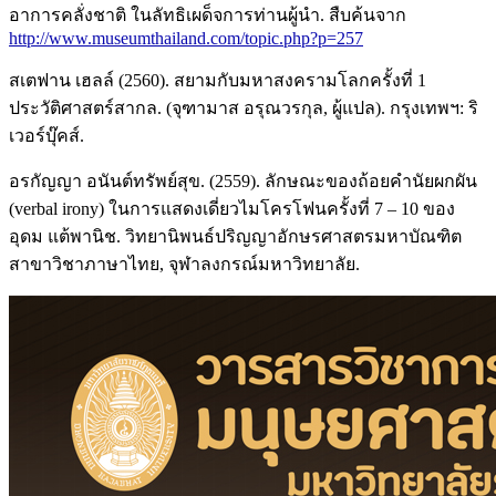
อาการคลั่งชาติ ในลัทธิเผด็จการท่านผู้นำ. สืบค้นจาก
http://www.museumthailand.com/topic.php?p=257
สเตฟาน เฮลล์ (2560). สยามกับมหาสงครามโลกครั้งที่ 1
ประวัติศาสตร์สากล. (จุฑามาส อรุณวรกุล, ผู้แปล). กรุงเทพฯ: ริ
เวอร์บุ๊คส์.
อรกัญญา อนันต์ทรัพย์สุข. (2559). ลักษณะของถ้อยคำนัยผกผัน
(verbal irony) ในการแสดงเดี่ยวไมโครโฟนครั้งที่ 7 – 10 ของ
อุดม แต้พานิช. วิทยานิพนธ์ปริญญาอักษรศาสตรมหาบัณฑิต
สาขาวิชาภาษาไทย, จุฬาลงกรณ์มหาวิทยาลัย.