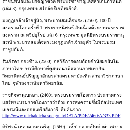
ราชนิพนธ์และปรัชญาชีวิต พระปรีชาชาญเลิศล้ำเกินกำหนด
(เล่ม 3). กรุงเทพฯ: สไตล์ครีเอทีฟเฮ้าส์.
มงกุฎเกล้าเจ้าอยู่หัว, พระบาทสมเด็จพระ. (2560). 100 ปี
สงครามโลกครั้งที่ 1: พระราชนิพนธ์ อันเนื่องด้วยงานพระราช
สงคราม ณ ทวีปยุโรป เล่ม 6. กรุงเทพฯ: มูลนิธิพระบรมราชานุ
สรณ์ พระบาทสมเด็จพระมงกุฎเกล้าเจ้าอยู่หัว ในพระบรม
ราชูปถัมภ์.
รัมภ์รดา กองช้าง. (2560). กลวิธีการตอบถ้อยคำนัยผกผันใน
ภาษาไทย: กรณีศึกษาที่คู่สนทนามีสถานภาพเท่ากัน.
วิทยานิพนธ์ปริญญาอักษรศาสตรมหาบัณฑิต สาขาวิชาภาษา
ไทย, จุฬาลงกรณ์มหาวิทยาลัย.
ราชกิจจานุเบกษา. (2460). พระบรมราชโองการ ประกาศกระ
แสร์พระบรมราชโองการว่าด้วย การสงครามซึ่งมีต่อประเทศ
เยอรมนีและออสเตรียฮังการี. สืบค้นจาก
http://www.ratchakitcha.soc.go.th/DATA/PDF/2460/A/333.PDF
ศิริพจน์ เหล่ามานะเจริญ. (2560). ‘เหี้ย’ กลายเป็นคำด่า เพราะ