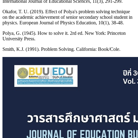
International Journal of Educational Sciences, 11(3), 291-299.
Okafor, T. U. (2019). Effect of Polya's problem solving technique
on the academic achievement of senior secondary school student in
physics. European Journal of Physics Education, 10(1), 38-48.
Polya, G. (1945). How to solve it. 2rd ed. New York: Princeton
University Press.
Smith, K.J. (1991). Problem Solving. California: Book/Cole.