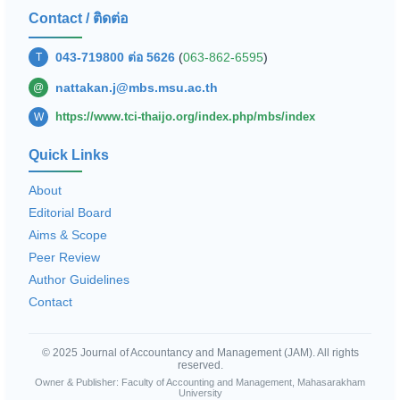
Contact / ติดต่อ
043-719800 ต่อ 5626
(
063-862-6595
)
T
nattakan.j@mbs.msu.ac.th
@
https://www.tci-thaijo.org/index.php/mbs/index
W
Quick Links
About
Editorial Board
Aims & Scope
Peer Review
Author Guidelines
Contact
© 2025 Journal of Accountancy and Management (JAM). All rights
reserved.
Owner & Publisher: Faculty of Accounting and Management, Mahasarakham
University