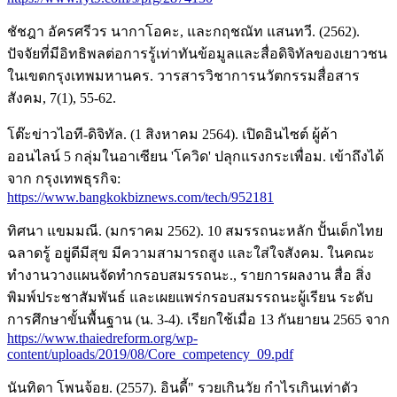
ชัชฎา อัครศรีวร นากาโอคะ, และกฤชณัท แสนทวี. (2562).
ปัจจัยที่มีอิทธิพลต่อการรู้เท่าทันข้อมูลและสื่อดิจิทัลของเยาวชน
ในเขตกรุงเทพมหานคร. วารสารวิชาการนวัตกรรมสื่อสาร
สังคม, 7(1), 55-62.
โต๊ะข่าวไอที-ดิจิทัล. (1 สิงหาคม 2564). เปิดอินไซต์ ผู้ค้า
ออนไลน์ 5 กลุ่มในอาเซียน 'โควิด' ปลุกแรงกระเพื่อม. เข้าถึงได้
จาก กรุงเทพธุรกิจ:
https://www.bangkokbiznews.com/tech/952181
ทิศนา แขมมณี. (มกราคม 2562). 10 สมรรถนะหลัก ปั้นเด็กไทย
ฉลาดรู้ อยู่ดีมีสุข มีความสามารถสูง และใส่ใจสังคม. ในคณะ
ทำงานวางแผนจัดทำกรอบสมรรถนะ., รายการผลงาน สื่อ สิ่ง
พิมพ์ประชาสัมพันธ์ และเผยแพร่กรอบสมรรถนะผู้เรียน ระดับ
การศึกษาขั้นพื้นฐาน (น. 3-4). เรียกใช้เมื่อ 13 กันยายน 2565 จาก
https://www.thaiedreform.org/wp-
content/uploads/2019/08/Core_competency_09.pdf
นันทิดา โพนจ้อย. (2557). อินดี้" รวยเกินวัย กำไรเกินเท่าตัว