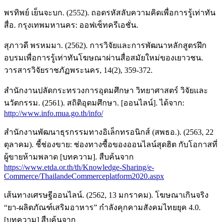
พรทิพย์ เย็นจะบก. (2552). ถอดรหัสลับความคิดเพื่อการรู้เท่าทัน
สื่อ. กรุงเทพมหานคร: ออฟเซ็ทครีเอชั่น.
สุภาวดี พรหมมา. (2562). การวิจัยและการพัฒนาหลักสูตรฝึก
อบรมเพื่อการรู้เท่าทันโฆษณาผ่านสื่อสมัยใหม่ของเยาวชน.
วารสารวิจัยราชภัฏพระนคร, 14(2), 359-372.
สำนักงานปลัดกระทรวงการอุดมศึกษา วิทยาศาสตร์ วิจัยและ
นวัตกรรม. (2561). สถิติอุดมศึกษา. [ออนไลน์]. ได้จาก:
http://www.info.mua.go.th/info/
สำนักงานพัฒนาธุรกรรมทางอิเล็กทรอนิกส์ (สพธอ.). (2563, 22
ตุลาคม). ชี้ช่องขาย: ช่องทางซื้อของออนไลน์สุดฮิต กับโอกาสที่
ผู้ขายห้ามพลาด [บทความ]. สืบค้นจาก
https://www.etda.or.th/th/Knowledge-Sharing/e-
Commerce/ThailandeCommerceplatform2020.aspx
เส้นทางเศรษฐีออนไลน์. (2562, 13 มกราคม). โฆษณาเกินจริง
“ยา-ผลิตภัณฑ์เสริมอาหาร” กำลังคุกคามสังคมไทยยุค 4.0.
[บทความ] สืบค้นจาก