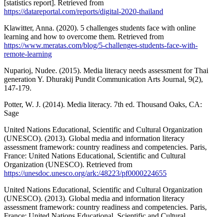
[statistics report]. Retrieved from
https://datareportal.com/reports/digital-2020-thailand
Klawitter, Anna. (2020). 5 challenges students face with online
learning and how to overcome them. Retrieved from
https://www.meratas.com/blog/5-challenges-students-face-with-
remote-learning
Nuparioj, Nudee. (2015). Media literacy needs assessment for Thai
generation Y. Dhurakij Pundit Communication Arts Journal, 9(2),
147-179.
Potter, W. J. (2014). Media literacy. 7th ed. Thousand Oaks, CA:
Sage
United Nations Educational, Scientific and Cultural Organization
(UNESCO). (2013). Global media and information literacy
assessment framework: country readiness and competencies. Paris,
France: United Nations Educational, Scientific and Cultural
Organization (UNESCO). Retrieved from
https://unesdoc.unesco.org/ark:/48223/pf0000224655
United Nations Educational, Scientific and Cultural Organization
(UNESCO). (2013). Global media and information literacy
assessment framework: country readiness and competencies. Paris,
France: United Nations Educational, Scientific and Cultural