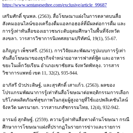
https://www.sentangsedtee.com/exclusive/article_99687
เสริมศักดิ์ ขุนพล. (2563). สื่อโฆษณาแฝงในการตลาดบนสื่อ
สังคมออนไลน์ของเครื่องดื่มแอลกอฮอล์ที่มีผลต่อการดื่ม และ
การรู้เท่าทันสื่อของเยาวชนระดับอุดมศึกษาในพื้นที่จังหวัด
สงขลา. วารสารวิชาการนิเทศสยามปริทัศน์, 19(1), 55-67.
อภิญญา เพ็ชรศรี. (2561). การวิจัยและพัฒนารูปแบบการรู้เท่า
ทันสื่อโฆษณาของธุรกิจจำหน่ายอาหารฟาสต์ฟู้ด และอาหาร
ขยะในเด็กวัยเรียน อำเภอเขาชัยสน จังหวัดพัทลุง. วารสาร
วิชาการแพทย์ เขต 11, 32(2), 935-944.
อาภัสรี บัวประดิษฐ์, และสุรศักดิ์ เสาแก้ว. (2563). ผลของ
โปรแกรมพัฒนาการรู้เท่าทันสื่อโฆษณาต่อพฤติกรรมการเลือก
บริโภคผลิตภัณฑ์สุขภาพในกลุ่มผู้สูงอายุที่ใช้แอปพลิเคชันไลน์
จังหวัด นครนายก. วารสารเภสัชกรรมไทย, 12(4), 932-942.
อารมย์ สุกดิษฐ์. (2559). ความรู้เท่าทันสื่อทางด้านโฆษณา กรณี
ศึกษาการโฆษณาแฝงที่ปรากฏในรายการข่าวและรายการ