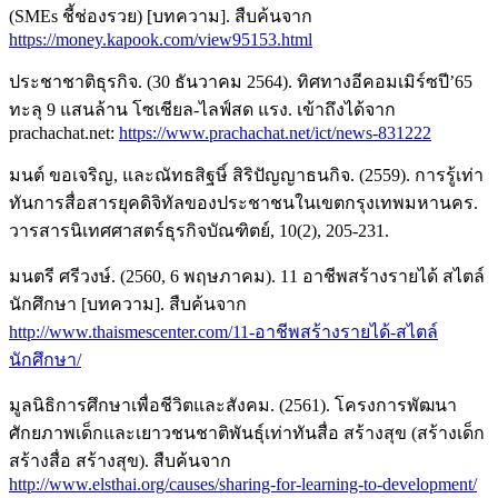
(SMEs ชี้ช่องรวย) [บทความ]. สืบค้นจาก
https://money.kapook.com/view95153.html
ประชาชาติธุรกิจ. (30 ธันวาคม 2564). ทิศทางอีคอมเมิร์ซปี’65
ทะลุ 9 แสนล้าน โซเชียล-ไลฟ์สด แรง. เข้าถึงได้จาก
prachachat.net:
https://www.prachachat.net/ict/news-831222
มนต์ ขอเจริญ, และณัทธสิฐษิ์ สิริปัญญาธนกิจ. (2559). การรู้เท่า
ทันการสื่อสารยุคดิจิทัลของประชาชนในเขตกรุงเทพมหานคร.
วารสารนิเทศศาสตร์ธุรกิจบัณฑิตย์, 10(2), 205-231.
มนตรี ศรีวงษ์. (2560, 6 พฤษภาคม). 11 อาชีพสร้างรายได้ สไตล์
นักศึกษา [บทความ]. สืบค้นจาก
http://www.thaismescenter.com/11-อาชีพสร้างรายได้-สไตล์
นักศึกษา/
มูลนิธิการศึกษาเพื่อชีวิตและสังคม. (2561). โครงการพัฒนา
ศักยภาพเด็กและเยาวชนชาติพันธุ์เท่าทันสื่อ สร้างสุข (สร้างเด็ก
สร้างสื่อ สร้างสุข). สืบค้นจาก
http://www.elsthai.org/causes/sharing-for-learning-to-development/