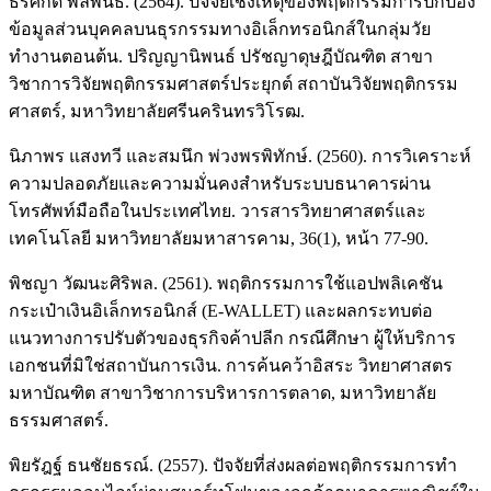
ธีรศักดิ์ พลพันธ์. (2564). ปัจจัยเชิงเหตุของพฤติกรรมการปกป้อง
ข้อมูลส่วนบุคคลบนธุรกรรมทางอิเล็กทรอนิกส์ในกลุ่มวัย
ทำงานตอนต้น. ปริญญานิพนธ์ ปรัชญาดุษฎีบัณฑิต สาขา
วิชาการวิจัยพฤติกรรมศาสตร์ประยุกต์ สถาบันวิจัยพฤติกรรม
ศาสตร์, มหาวิทยาลัยศรีนครินทรวิโรฒ.
นิภาพร แสงทวี และสมนึก พ่วงพรพิทักษ์. (2560). การวิเคราะห์
ความปลอดภัยและความมั่นคงสำหรับระบบธนาคารผ่าน
โทรศัพท์มือถือในประเทศไทย. วารสารวิทยาศาสตร์และ
เทคโนโลยี มหาวิทยาลัยมหาสารคาม, 36(1), หน้า 77-90.
พิชญา วัฒนะศิริพล. (2561). พฤติกรรมการใช้แอปพลิเคชัน
กระเป๋าเงินอิเล็กทรอนิกส์ (E-WALLET) และผลกระทบต่อ
แนวทางการปรับตัวของธุรกิจค้าปลีก กรณีศึกษา ผู้ให้บริการ
เอกชนที่มิใช่สถาบันการเงิน. การค้นคว้าอิสระ วิทยาศาสตร
มหาบัณฑิต สาขาวิชาการบริหารการตลาด, มหาวิทยาลัย
ธรรมศาสตร์.
พิยรัฎฐ์ ธนชัยธรณ์. (2557). ปัจจัยที่ส่งผลต่อพฤติกรรมการทำ