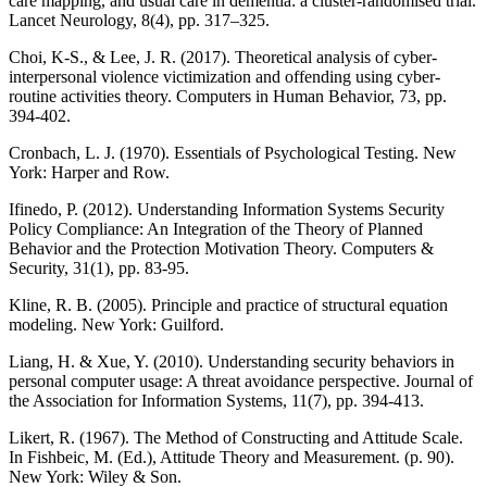
care mapping, and usual care in dementia: a cluster-randomised trial.
Lancet Neurology, 8(4), pp. 317–325.
Choi, K-S., & Lee, J. R. (2017). Theoretical analysis of cyber-
interpersonal violence victimization and offending using cyber-
routine activities theory. Computers in Human Behavior, 73, pp.
394-402.
Cronbach, L. J. (1970). Essentials of Psychological Testing. New
York: Harper and Row.
Ifinedo, P. (2012). Understanding Information Systems Security
Policy Compliance: An Integration of the Theory of Planned
Behavior and the Protection Motivation Theory. Computers &
Security, 31(1), pp. 83-95.
Kline, R. B. (2005). Principle and practice of structural equation
modeling. New York: Guilford.
Liang, H. & Xue, Y. (2010). Understanding security behaviors in
personal computer usage: A threat avoidance perspective. Journal of
the Association for Information Systems, 11(7), pp. 394-413.
Likert, R. (1967). The Method of Constructing and Attitude Scale.
In Fishbeic, M. (Ed.), Attitude Theory and Measurement. (p. 90).
New York: Wiley & Son.