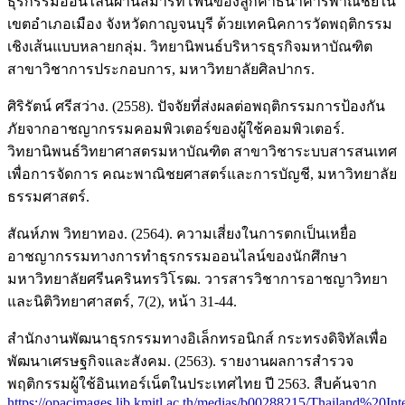
ธุรกรรมออนไลน์ผ่านสมาร์ทโฟนของลูกค้าธนาคารพาณิชย์ใน
เขตอำเภอเมือง จังหวัดกาญจนบุรี ด้วยเทคนิคการวัดพฤติกรรม
เชิงเส้นแบบหลายกลุ่ม. วิทยานิพนธ์บริหารธุรกิจมหาบัณฑิต
สาขาวิชาการประกอบการ, มหาวิทยาลัยศิลปากร.
ศิริรัตน์ ศรีสว่าง. (2558). ปัจจัยที่ส่งผลต่อพฤติกรรมการป้องกัน
ภัยจากอาชญากรรมคอมพิวเตอร์ของผู้ใช้คอมพิวเตอร์.
วิทยานิพนธ์วิทยาศาสตรมหาบัณฑิต สาขาวิชาระบบสารสนเทศ
เพื่อการจัดการ คณะพาณิชยศาสตร์และการบัญชี, มหาวิทยาลัย
ธรรมศาสตร์.
สัณห์ภพ วิทยาทอง. (2564). ความเสี่ยงในการตกเป็นเหยื่อ
อาชญากรรมทางการทำธุรกรรมออนไลน์ของนักศึกษา
มหาวิทยาลัยศรีนครินทรวิโรฒ. วารสารวิชาการอาชญาวิทยา
และนิติวิทยาศาสตร์, 7(2), หน้า 31-44.
สำนักงานพัฒนาธุรกรรมทางอิเล็กทรอนิกส์ กระทรงดิจิทัลเพื่อ
พัฒนาเศรษฐกิจและสังคม. (2563). รายงานผลการสํารวจ
พฤติกรรมผู้ใช้อินเทอร์เน็ตในประเทศไทย ปี 2563. สืบค้นจาก
https://opacimages.lib.kmitl.ac.th/medias/b00288215/Thailand%20Inte