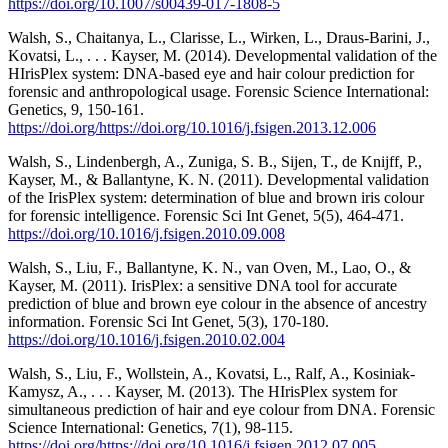
https://doi.org/10.1007/s00439-017-1808-5
Walsh, S., Chaitanya, L., Clarisse, L., Wirken, L., Draus-Barini, J.,
Kovatsi, L., . . . Kayser, M. (2014). Developmental validation of the
HIrisPlex system: DNA-based eye and hair colour prediction for
forensic and anthropological usage. Forensic Science International:
Genetics, 9, 150-161.
https://doi.org/https://doi.org/10.1016/j.fsigen.2013.12.006
Walsh, S., Lindenbergh, A., Zuniga, S. B., Sijen, T., de Knijff, P.,
Kayser, M., & Ballantyne, K. N. (2011). Developmental validation
of the IrisPlex system: determination of blue and brown iris colour
for forensic intelligence. Forensic Sci Int Genet, 5(5), 464-471.
https://doi.org/10.1016/j.fsigen.2010.09.008
Walsh, S., Liu, F., Ballantyne, K. N., van Oven, M., Lao, O., &
Kayser, M. (2011). IrisPlex: a sensitive DNA tool for accurate
prediction of blue and brown eye colour in the absence of ancestry
information. Forensic Sci Int Genet, 5(3), 170-180.
https://doi.org/10.1016/j.fsigen.2010.02.004
Walsh, S., Liu, F., Wollstein, A., Kovatsi, L., Ralf, A., Kosiniak-
Kamysz, A., . . . Kayser, M. (2013). The HIrisPlex system for
simultaneous prediction of hair and eye colour from DNA. Forensic
Science International: Genetics, 7(1), 98-115.
https://doi.org/https://doi.org/10.1016/j.fsigen.2012.07.005