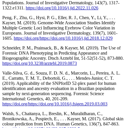
Populations. Journal of Investigative Dermatology, 143(7), 1317-
1322.e1311.
https://doi.org/10.1016/j.jid.2022.11.026
Peng, F., Zhu, G., Hysi, P. G., Eller, R. J., Chen, Y., Li, Y., . . .
Kayser, M. (2019). Genome-Wide Association Studies Identify
Multiple Genetic Loci Influencing Eyebrow Color Variation in
Europeans. Journal of Investigative Dermatology, 139(7), 1601-
1605.
https://doi.org/https://doi.org/10.1016/j.jid.2018.12.029
Schneider, P. M., Prainsack, B., & Kayser, M. (2019). The Use of
Forensic DNA Phenotyping in Predicting Appearance and
Biogeographic Ancestry. Dtsch Arztebl Int, 51-52(51-52), 873-880.
https://doi.org/10.3238/arztebl.2019.0873
Valle-Silva, G. d., Souza, F. D. N. d., Marcorin, L., Pereira, A. L.
E., Carratto, T. M. T., Debortoli, G., . . . Mendes-Junior, C. T.
(2019). Applicability of the SNPforID 52-plex panel for human
identification and ancestry evaluation in a Brazilian population
sample by next-generation sequencing. Forensic Science
International: Genetics, 40, 201-209.
https://doi.org/https://doi.org/10.1016/j.fsigen.2019.03.003
Walsh, S., Chaitanya, L., Breslin, K., Muralidharan, C.,
Bronikowska, A., Pospiech, E., . . . Kayser, M. (2017). Global skin
colour prediction from DNA. Human Genetics, 136(7), 847-863.