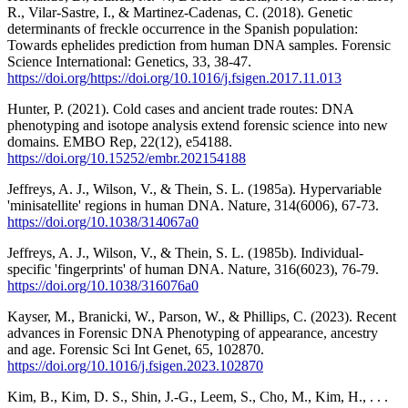
R., Vilar-Sastre, I., & Martinez-Cadenas, C. (2018). Genetic
determinants of freckle occurrence in the Spanish population:
Towards ephelides prediction from human DNA samples. Forensic
Science International: Genetics, 33, 38-47.
https://doi.org/https://doi.org/10.1016/j.fsigen.2017.11.013
Hunter, P. (2021). Cold cases and ancient trade routes: DNA
phenotyping and isotope analysis extend forensic science into new
domains. EMBO Rep, 22(12), e54188.
https://doi.org/10.15252/embr.202154188
Jeffreys, A. J., Wilson, V., & Thein, S. L. (1985a). Hypervariable
'minisatellite' regions in human DNA. Nature, 314(6006), 67-73.
https://doi.org/10.1038/314067a0
Jeffreys, A. J., Wilson, V., & Thein, S. L. (1985b). Individual-
specific 'fingerprints' of human DNA. Nature, 316(6023), 76-79.
https://doi.org/10.1038/316076a0
Kayser, M., Branicki, W., Parson, W., & Phillips, C. (2023). Recent
advances in Forensic DNA Phenotyping of appearance, ancestry
and age. Forensic Sci Int Genet, 65, 102870.
https://doi.org/10.1016/j.fsigen.2023.102870
Kim, B., Kim, D. S., Shin, J.-G., Leem, S., Cho, M., Kim, H., . . .