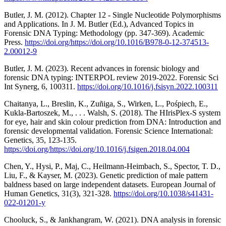
Butler, J. M. (2012). Chapter 12 - Single Nucleotide Polymorphisms
and Applications. In J. M. Butler (Ed.), Advanced Topics in
Forensic DNA Typing: Methodology (pp. 347-369). Academic
Press.
https://doi.org/https://doi.org/10.1016/B978-0-12-374513-
2.00012-9
Butler, J. M. (2023). Recent advances in forensic biology and
forensic DNA typing: INTERPOL review 2019-2022. Forensic Sci
Int Synerg, 6, 100311.
https://doi.org/10.1016/j.fsisyn.2022.100311
Chaitanya, L., Breslin, K., Zuñiga, S., Wirken, L., Pośpiech, E.,
Kukla-Bartoszek, M., . . . Walsh, S. (2018). The HIrisPlex-S system
for eye, hair and skin colour prediction from DNA: Introduction and
forensic developmental validation. Forensic Science International:
Genetics, 35, 123-135.
https://doi.org/https://doi.org/10.1016/j.fsigen.2018.04.004
Chen, Y., Hysi, P., Maj, C., Heilmann-Heimbach, S., Spector, T. D.,
Liu, F., & Kayser, M. (2023). Genetic prediction of male pattern
baldness based on large independent datasets. European Journal of
Human Genetics, 31(3), 321-328.
https://doi.org/10.1038/s41431-
022-01201-y
Chooluck, S., & Jankhangram, W. (2021). DNA analysis in forensic