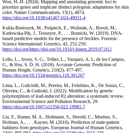
Won, H.-H. (2024). Mapping and annotating genomic loci to
prioritize genes and implicate distinct polygenic adaptations for skin
color. Nature Communications, 15(1), 4874.
https://doi.org/10.1038/s41467-024-49031-4
Kukla-Bartoszek, M., Pośpiech, E., Woźniak, A., Boroń, M.,
Karłowska-Pik, J., Teisseyre, P., . . . Branicki, W. (2019). DNA-
based predictive models for the presence of freckles. Forensic
Science International: Genetics, 42, 252-259.
https://doi.org/https://doi.org/10.1016/j.fsigen.2019.07.012
Lello, L., Avery, S. G., Tellier, L., Vazquez, A. I., de los Campos,
G., & Hsu, S. D. H. (2018). Accurate Genomic Prediction of
Human Height. Genetics, 210(2), 477-497.
https://doi.org/10.1534/genetics.118.301267
Lima, L., Galiciolli, M., Pereira, M., Felisbino, K., De Souza, C.,
Oliveira, C., & Guiloski, I. (2022). Modification by genetic
polymorphism of lead-induced IQ alteration: a systematic review.
Environmental Science and Pollution Research, 29.
https://doi.org/10.1007/s11356-022-19981-7
Liu, F., Hamer, M. A., Heilmann, S., Herold, C., Moebus, S.,
Hofman, A., . . . Kayser, M. (2016). Prediction of male-pattern
baldness from genotypes. European Journal of Human Genetics,
24(6), 895-902.
https://doi.org/10.1038/ejhg.2015.220