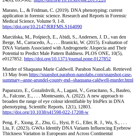
Marano, L., & Fridman, C. (2019). DNA phenotyping: current
application in forensic science. Research and Reports in Forensic
Medical Science, Volume 9, 1-8.
https://doi.org/10.2147/RRFMS.S164090
Marcińska, M., Pośpiech, E., Abidi, S., Andersen, J. D., van den
Berge, M., Carracedo, Á., . . . Branicki, W. (2015). Evaluation of
DNA Variants Associated with Androgenetic Alopecia and Their
Potential to Predict Male Pattern Baldness. PLOS ONE, 10(5),
e0127852.
https://doi.org/10.1371/journal.pone.0127852
Murder of Shaquana Marie Caldwell. Parabon NanoLab. Retrieved
13 May from
https://snapshot.parabon-nanolabs.com/snapshot-case-
summary--anne-arundel-county-md--shaquana-caldwell-murder.html
Paparazzo, E., Gozalishvili, A., Lagani, V., Geracitano, S., Bauleo,
A., Falcone, E., . . . Montesanto, A. (2022). A new approach to
broaden the range of eye colour identifiable by IrisPlex in DNA
phenotyping. Scientific Reports, 12(1), 12803.
https://doi.org/10.1038/s41598-022-17208-w
Peng, F., Xiong, Z., Zhu, G., Hysi, P. G., Eller, R. J., Wu, S., . . .
Liu, F. (2023). GWAs Identify DNA Variants Influencing Eyebrow
Thickness Variation in Europeans and Across Continental