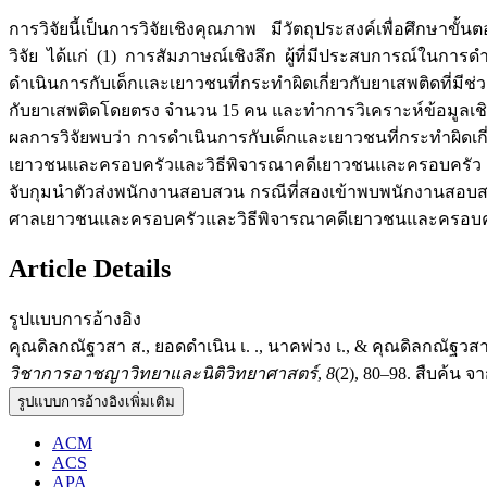
การวิจัยนี้เป็นการวิจัยเชิงคุณภาพ มีวัตถุประสงค์เพื่อศึกษาขั
วิจัย ได้แก่ (1) การสัมภาษณ์เชิงลึก ผู้ที่มีประสบการณ์ในก
ดำเนินการกับเด็กและเยาวชนที่กระทำผิดเกี่ยวกับยาเสพติดที่มี
กับยาเสพติดโดยตรง จำนวน 15 คน และทำการวิเคราะห์ข้อมูลเชิง
ผลการวิจัยพบว่า การดำเนินการกับเด็กและเยาวชนที่กระทำผิดเกี่
เยาวชนและครอบครัวและวิธีพิจารณาคดีเยาวชนและครอบครัว พ.ศ.2
จับกุมนำตัวส่งพนักงานสอบสวน กรณีที่สองเข้าพบพนักงานสอบสวนโ
ศาลเยาวชนและครอบครัวและวิธีพิจารณาคดีเยาวชนและครอบคร
Article Details
รูปแบบการอ้างอิง
คุณดิลกณัฐวสา ส., ยอดดำเนิน เ. ., นาคพ่วง เ., & คุณดิลกณัฐวส
วิชาการอาชญาวิทยาและนิติวิทยาศาสตร์
,
8
(2), 80–98. สืบค้น จาก
รูปแบบการอ้างอิงเพิ่มเติม
ACM
ACS
APA