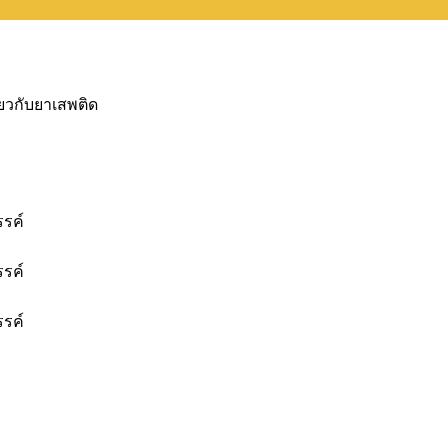
ยวกับยาเสพติด
รค์
รค์
รค์