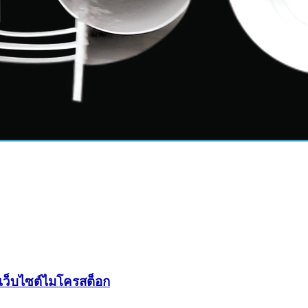
นเว็บไซต์ไมโครสต็อก