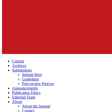
Current
Archives
Submissions
Submit Here
Guidelines
Peer-review Process
Announcements
Publication Ethics
Editorial Team
About
About the Journal
Contact