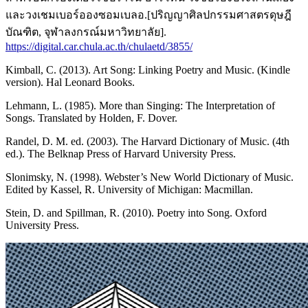
และวงเชมเบอร์อองซอมเบลอ.[ปริญญาศิลปกรรมศาสตรดุษฎี
บัณฑิต, จุฬาลงกรณ์มหาวิทยาลัย].
https://digital.car.chula.ac.th/chulaetd/3855/
Kimball, C. (2013). Art Song: Linking Poetry and Music. (Kindle
version). Hal Leonard Books.
Lehmann, L. (1985). More than Singing: The Interpretation of
Songs. Translated by Holden, F. Dover.
Randel, D. M. ed. (2003). The Harvard Dictionary of Music. (4th
ed.). The Belknap Press of Harvard University Press.
Slonimsky, N. (1998). Webster’s New World Dictionary of Music.
Edited by Kassel, R. University of Michigan: Macmillan.
Stein, D. and Spillman, R. (2010). Poetry into Song. Oxford
University Press.