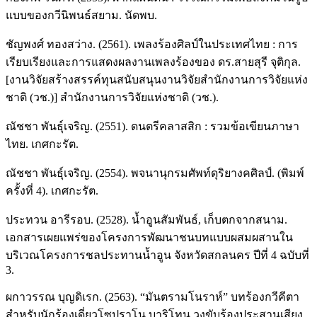
แบบของกวีนิพนธ์สยาม. นัดพบ.
ชัญพงศ์ ทองสว่าง. (2561). เพลงร้องศิลป์ในประเทศไทย : การ
เรียบเรียงและการแสดงผลงานเพลงร้องของ ดร.สายสุรี จุติกุล.
[งานวิจัยสร้างสรรค์ทุนสนับสนุนงานวิจัยสำนักงานการวิจัยแห่ง
ชาติ (วช.)] สำนักงานการวิจัยแห่งชาติ (วช.).
ณัชชา พันธ์ุเจริญ. (2551). ดนตรีคลาสสิก : รวมข้อเขียนภาษา
ไทย. เกศกะรัต.
ณัชชา พันธ์ุเจริญ. (2554). พจนานุกรมศัพท์ดุริยางคศิลป์. (พิมพ์
ครั้งที่ 4). เกศกะรัต.
ประทวน อารีรอบ. (2528). น้ำอูนสัมพันธ์, เก็บตกจากสนาม.
เอกสารเผยแพร่ของโครงการพัฒนาชนบทแบบผสมผสานใน
บริเวณโครงการชลประทานน้ำอูน จังหวัดสกลนคร ปีที่ 4 ฉบับที่
3.
ผกาวรรณ บุญดิเรก. (2563). “มันตรามโนราห์” บทร้องกวีคีตา
สำหรับนักร้องเดี่ยวโซปราโน บาริโทน วงขับร้องประสานเสียง