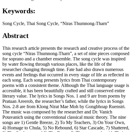
Keywords:
Song Cycle, Thai Song Cycle, “Niras Thumnong-Tharn”
Abstract
This research article presents the research and creative process of the
song cycle “Niras Thumnong-Tharn”, a set of nine pieces composed
for soprano and a chamber ensemble. The song cycle was inspired
by water flowing through various places, like the life of the
researcher changing through time. Fate had also drawn numerous
events and feelings that occurred in every stage of life as reflected in
each song. Each song presents lyrics from Thai contemporary
poems with a consistent theme. Although the Thai language usage is
accessible, it has been beautifully crafted and still conserved entire
literary value. The lyrics in Songs Nos. 1 and 9 are from poems by
Pratuan Areerob, the researcher’s father, while the lyrics in Songs
Nos. 2-8 are from Klong Nirat Mae Moh by Gongbhoap Ruensiri.
The music was composed by the researcher and Dr. Vanich
Potavanich using the conventional classical music theory. The nine
songs are 1) Gentle Breeze, 2) To My Teachers, 3) On Your Own,
4) Homage to Chula, 5) No Rebound, 6) Star Cascade, 7) Shattered,