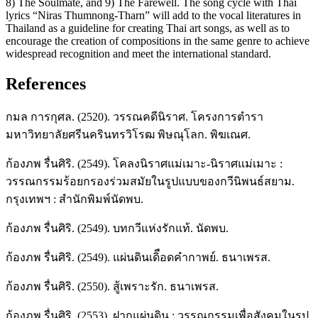
8) The Soulmate, and 9) The Farewell. The song cycle with Thai
lyrics “Niras Thumnong-Tharn” will add to the vocal literatures in
Thailand as a guideline for creating Thai art songs, as well as to
encourage the creation of compositions in the same genre to achieve
widespread recognition and meet the international standard.
References
กมล การกุศล. (2520). วรรณคดีนิราศ. โครงการตำรา
มหาวิทยาลัยศรีนครินทรวิโรฒ พิษณุโลก. พิฆเณศ.
ก้องภพ รื่นศิริ. (2549). โคลงนิราศแม่เมาะ-นิราศแม่เมาะ :
วรรณกรรมร้อยกรองร่วมสมัยในรูปแบบของกวีนิพนธ์สยาม.
กรุงเทพฯ : สำนักพิมพ์นัดพบ.
ก้องภพ รื่นศิริ. (2549). บทกวีแห่งรักแท้. นัดพบ.
ก้องภพ รื่นศิริ. (2549). แผ่นดินเดิือดคำกาพย์. ธนาเพรส.
ก้องภพ รื่นศิริ. (2550). สู้เพราะรัก. ธนาเพรส.
ก้องภพ รื่นศิริ. (2553). ฝากแผ่นดิน : วรรณกรรมเพื่อสังคมในรูป