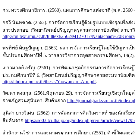
กระทรวงศึกษาธิการ. (2560). แผนการศึกษาแห่งชาติ (พ.ศ. 2560
กรวี นันทชาด. (2562). การจัดการเรียนรู้ด้วยรูปแบบเชิงรุกเพื่อ
สารประกอบ. (วิทยานิพนธ์ปริญญาครุศาสตรมหาบัณฑิต) สาขาว
http://fulltext.rmu.ac.th/fulltext/2562/M127017/Nantachad%20Kronr
พรทิพย์ ดิษฐปัญญา. (2563). ผลการจัดการเรียนรู้โดยใช้ปัญหา
ชั้นประถมศึกษาปีที่ 5. วารสารวิชาการอุตสาหกรรมศึกษา, 14(2),
เยาวมาลย์ อรัญ. (2561). การพัฒนาชุดกิจกรรมการจัดการเรียนรู้โด
ประถมศึกษาปีที่ 6. (วิทยานิพนธ์ปริญญาศึกษาศาสตรมหาบัณฑิต)
http://libdoc.dpu.ac.th/thesis/Yaowamarn.Aru.pdf
.
วัฒนา หงสกุล. (2561,มิถุนายน 29). การจัดการเรียนรูเชิงรุกในยุค
ราชภัฏสวนสุนันทา. สืบค้นจาก
http://journalgrad.ssru.ac.th/index
สุนิสา บางวิเศษ. (2562). การพัฒนาการคิดวิเคราะห์ ของนักเรียน
สืบค้นจาก
https://so03.tci-thaijo.org/index.php/reru/article/view/179
สำนักงานวิชาการและมาตรฐานการศึกษา. (2551). ตัวชี้วัดและสา