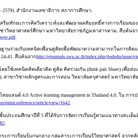
 – 2579). สำนักงานเลขาธิการ สภาการศึกษา.
ส่งเสริมทักษะการคิดวิเคราะห์และพัฒนาผลสัมฤทธิ์ทางการเรียนของนั
ิชาวิทยาศาสตร์ศึกษา มหาวิทยาลัยราชภัฏมหาสารคาม. สืบค้นจ
awee.pdf
.
เป็นฐานร่วมกับเทคนิคเพื่อนคู่คิดเพื่อพัฒนาความสามารถในการค
 24-41. สืบค้นจาก
http://ejournals.swu.ac.th/index.php/jindedu/issue/v
ยใช้เทคนิคคิดเดี่ยวคิด คู่คิด คิดร่วมกัน (think pair Share) เพื
. สาขาวิชาหลักสูตรและการสอน วิทยาลัยครุศาสตร์ มหาวิทยาลัยธุ
ไทยแลนด์ 4.0 Active learning management in Thailand 4.0. ใน การ
.php/miniconference/article/view/1642
.
ชั้นประถมศึกษาปีที่ 5 ที่ได้รับการจัดการเรียนรู้ตามแนวทางสะเต็
582
.
ระการเรียนรู้แกนกลาง กลุ่มสาระการเรียนรู้วิทยาศาสตร์ จากหล