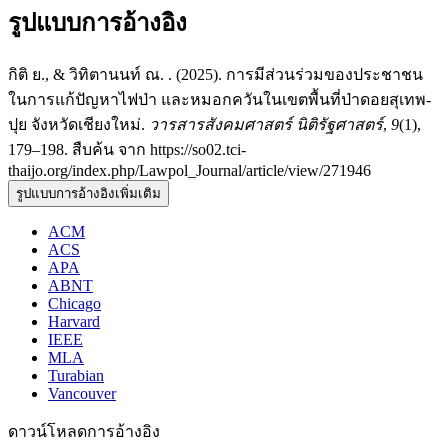
รูปแบบการอ้างอิง
กิติ ย., & วิทิตานนท์ ณ. . (2025). การมีส่วนร่วมของประชาชน
ในการแก้ปัญหาไฟป่า และหมอกควันในเขตพื้นที่ป่าดอยสุเทพ-
ปุย จังหวัดเชียงใหม่.
วารสารสังคมศาสตร์ นิติรัฐศาสตร์
,
9
(1),
179–198. สืบค้น จาก https://so02.tci-
thaijo.org/index.php/Lawpol_Journal/article/view/271946
รูปแบบการอ้างอิงเพิ่มเติม
ACM
ACS
APA
ABNT
Chicago
Harvard
IEEE
MLA
Turabian
Vancouver
ดาวน์โหลดการอ้างอิง