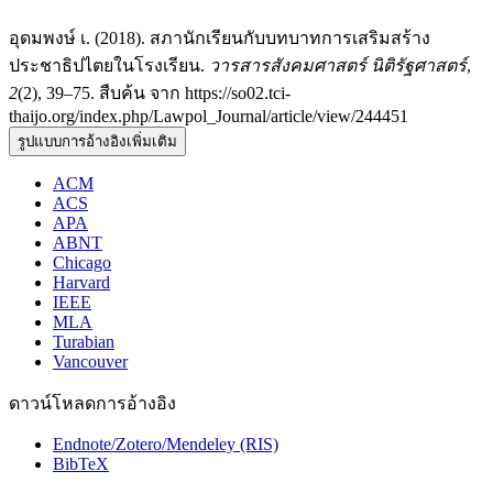
อุดมพงษ์ เ. (2018). สภานักเรียนกับบทบาทการเสริมสร้าง
ประชาธิปไตยในโรงเรียน.
วารสารสังคมศาสตร์ นิติรัฐศาสตร์
,
2
(2), 39–75. สืบค้น จาก https://so02.tci-
thaijo.org/index.php/Lawpol_Journal/article/view/244451
รูปแบบการอ้างอิงเพิ่มเติม
ACM
ACS
APA
ABNT
Chicago
Harvard
IEEE
MLA
Turabian
Vancouver
ดาวน์โหลดการอ้างอิง
Endnote/Zotero/Mendeley (RIS)
BibTeX