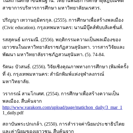
ในสถานศึกษาขั้นพื้นฐาน. วิทยานิพนธ์การศึกษาดุษฎีบัณฑิต
สาขาการบริหารการศึกษา มหาวิทยาลัยนเรศวร.
ปริญญา เทวานฤมิตรกุล. (2555). การศึกษาเพื่อสร้างพลเมือง
(Civic education). กรุงเทพมหานคร: นานมีบุ๊คส์พับบลิเคชั่นส์.
รสสุคนธ์ มกรมณี. (2556). พฤติกรรมความเป็นพลเมืองของ
เยาวชนในมหาวิทยาลัยราชภัฏสวนสุนันทา. วารสารวิจัยและ
พัฒนา มหาวิทยาลัยราชภัฏสวนสุนันทา. (5). 74-84.
รัตนะ บัวสนธ์. (2556). วิจัยเชิงคุณภาพทางการศึกษา (พิมพ์ครั้ง
ที่ 4). กรุงเทพมหานคร: สำนักพิมพ์แห่งจุฬาลงกรณ์
มหาวิทยาลัย.
วรากรณ์ สามโกเศศ. (2554). การศึกษาเพื่อสร้างความเป็น
พลเมือง. สืบค้นจาก
http://www.varakorn.com/upload/page/matichon_daily/3_mar_1
1_daily.pdf
สถาบันพระปกเกล้า. (2550). การสำรวจค่านิยมประชาธิปไตย
และค่านิยมของเยาวชน. สืบค้นจาก