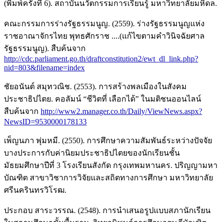
(พิมพ์ครั้งที่ 6). สถาบันนวัตกรรมการเรียนรู้ มหาวิทยาลัยมหิดล.
คณะกรรมการร่างรัฐธรรมนูญ. (2559). ร่างรัฐธรรมนูญแห่ง
ราชอาณาจักรไทย พุทธศักราช ....(แก้ไขตามคำวินิจฉัยศาล
รัฐธรรมนูญ). สืบค้นจาก
http://cdc.parliament.go.th/draftconstitution2/ewt_dl_link.php?
nid=803&filename=index
ชัยอนันต์ สมุทวณิช. (2553). การสร้างพลเมืองในสังคม
ประชาธิปไตย. คอลัมน์ “ชีวิตที่ เลือกได้” ในมติชนออนไลน์
สืบค้นจาก
http://www2.manager.co.th/Daily/ViewNews.aspx?
NewsID=9530000178133
เพ็ญนภา พุ่มหมี. (2550). การศึกษาความสัมพันธ์ระหว่างปัจจัย
บางประการกับค่านิยมประชาธิปไตยของนักเรียนชั้น
มัธยมศึกษาปีที่ 3 โรงเรียนสังกัด กรุงเทพมหานคร. ปริญญามหา
บัณฑิต สาขาวิชาการวิจัยและสถิตทางการศึกษา มหาวิทยาลัย
ศรีนครินทรวิโรฒ.
ประกอบ สาระวรรณ. (2548). การนำเสนอรูปแบบสภานักเรียน