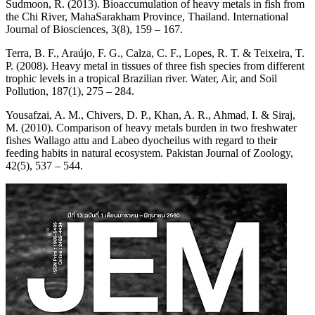
Sudmoon, R. (2013). Bioaccumulation of heavy metals in fish from
the Chi River, MahaSarakham Province, Thailand. International
Journal of Biosciences, 3(8), 159 – 167.
Terra, B. F., Araújo, F. G., Calza, C. F., Lopes, R. T. & Teixeira, T.
P. (2008). Heavy metal in tissues of three fish species from different
trophic levels in a tropical Brazilian river. Water, Air, and Soil
Pollution, 187(1), 275 – 284.
Yousafzai, A. M., Chivers, D. P., Khan, A. R., Ahmad, I. & Siraj,
M. (2010). Comparison of heavy metals burden in two freshwater
fishes Wallago attu and Labeo dyocheilus with regard to their
feeding habits in natural ecosystem. Pakistan Journal of Zoology,
42(5), 537 – 544.