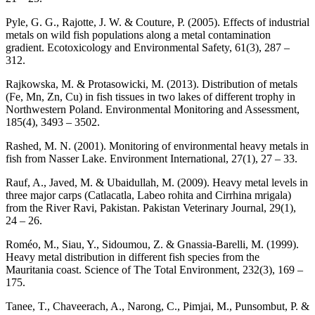
Pyle, G. G., Rajotte, J. W. & Couture, P. (2005). Effects of industrial
metals on wild fish populations along a metal contamination
gradient. Ecotoxicology and Environmental Safety, 61(3), 287 –
312.
Rajkowska, M. & Protasowicki, M. (2013). Distribution of metals
(Fe, Mn, Zn, Cu) in fish tissues in two lakes of different trophy in
Northwestern Poland. Environmental Monitoring and Assessment,
185(4), 3493 – 3502.
Rashed, M. N. (2001). Monitoring of environmental heavy metals in
fish from Nasser Lake. Environment International, 27(1), 27 – 33.
Rauf, A., Javed, M. & Ubaidullah, M. (2009). Heavy metal levels in
three major carps (Catlacatla, Labeo rohita and Cirrhina mrigala)
from the River Ravi, Pakistan. Pakistan Veterinary Journal, 29(1),
24 – 26.
Roméo, M., Siau, Y., Sidoumou, Z. & Gnassia-Barelli, M. (1999).
Heavy metal distribution in different fish species from the
Mauritania coast. Science of The Total Environment, 232(3), 169 –
175.
Tanee, T., Chaveerach, A., Narong, C., Pimjai, M., Punsombut, P. &