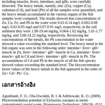
including muscles, livers, intestines, and gills, were carefully
dissected. The heavy metals, namely, zinc (Zn), copper (Cu),
cadmium (Cd), and lead (Pb) of all the samples were quantified, and
the heavy metals accumulated in the various organs of the fish
samples were compared. The results showed that concentrations of
Zn, Cu, Fe, and Pb in the water were 0.01-0.14 mg/l, 0.002-0.08
mg/l, 0.02-0.05 mg/l and 0.07-0.91 mg/l, respectively, in the soil
sediment they were 1.98-19.44 mg/kg, 0.004-1.62 mg/kg, 1.01-1.77
mg/kg, and 3.68-14.22 mg/kg, respectively. Reviewing the
concentrations of the metals, the Pb concentration in the water
showed a value exceeding the standard level. The heavy metal in the
fish organs was seen in the following order: intestine> liver> gill>
muscle in Zn, liver> intestine> gill> muscle in Cu, intestine> liver>
muscle> gill in Cd and liver> intestine> gill> muscle in Pb. The
accumulations of Cd and Pb in the muscle of all the fish species
showed values exceeding the standard level. The bioconcentration
factor values of the heavy metals in the fish appeared in the order of
Zn> Cd> Pb> Cu.
เอกสารอ้างอิง
Agunbiade, F. O., Olu-Owolabi, B. I. & Adebowale, K. O. (2009).
Phytoremediation potential of Eichornia crassipes in metal-
contaminated coastal water. Bioresource Technology, 100(19), 4521