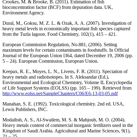
Crookes, M. & Brooke, B. (2011). Estimation of fish
bioconcentration factor (BCF) from depuration data. UK,
Environment Agency.
Dural, M., Goksu, M. Z. L. & Ozak, A. A. (2007). Investigation of
heavy metal levels in economically important fish species captured
from the Tuzla lagoon. Food Chemistry, 102(1), 415 – 421.
European Commission Regulation, No.881, (2006). Setting
maximum levels for certain contaminants in foodstuffs. In Official
Journal of the European Union l364, dated December 19, 2006 (pp.
5 – 24). European Commission, European Union.
Keepax, R. E., Moyes, L. N., Livens, F. R. (2011). Speciation of
heavy metals and radioisotopes. In S. Aleksandar (Ed.),
Environmental and Ecological Chemistry, Volume II, Encyclopedia
of Life Support Systems (EOLSS) (pp. 165 – 199). Retrieved from
http://www.eolss.net/SampleChapters/C06/E6-13-03-05.pdf
Manahan, S. E. (1992). Toxicological chemistry. 2nd ed. USA,
Lewis Publishers, INC.
Modaihsh, A. S., Al-Swailem, M. S. & Mahjoub, M. O. (2004).
Heavy metals content of commercial inorganic fertilizers used in the
Kingdom of Saudi Arabia. Agricultural and Marine Sciences, 9(1),
21 – 25.