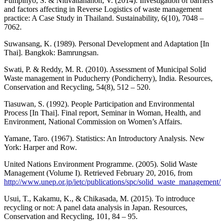
Pumpinyo, S. & Nitivattananon, V. (2014). Investigation of barriers
and factors affecting in Reverse Logistics of waste management
practice: A Case Study in Thailand. Sustainability, 6(10), 7048 –
7062.
Suwansang, K. (1989). Personal Development and Adaptation [In
Thai]. Bangkok: Bamrungsan.
Swati, P. & Reddy, M. R. (2010). Assessment of Municipal Solid
Waste management in Puducherry (Pondicherry), India. Resources,
Conservation and Recycling, 54(8), 512 – 520.
Tiasuwan, S. (1992). People Participation and Environmental
Process [In Thai]. Final report, Seminar in Woman, Health, and
Environment, National Commission on Women’s Affairs.
Yamane, Taro. (1967). Statistics: An Introductory Analysis. New
York: Harper and Row.
United Nations Environment Programme. (2005). Solid Waste
Management (Volume I). Retrieved February 20, 2016, from
http://www.unep.or.jp/ietc/publications/spc/solid_waste_management
Usui, T., Kakamu, K., & Chikasada, M. (2015). To introduce
recycling or not: A panel data analysis in Japan. Resources,
Conservation and Recycling, 101, 84 – 95.