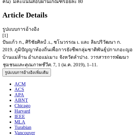
คน) มีคะแนนสอบผ่านเกณฑ์ร้อยละ 80
Article Details
รูปแบบการอ้างอิง
[1]
ปันแก้ว ก., ศิริชัยศิลป์ .เ., ชโนวรรณ เ. และ ลิมปริวัฒนา ก.
2019. ภูมิปัญญาท้องถิ่นเพื่อการยังชีพกลุ่มชาติพันธุ์ปกาเกอะญอ
บ้านแม่ส้าน อำเภอแม่เมาะ จังหวัดลำปาง.
วารสารการพัฒนา
ชุมชนและคุณภาพชีวิต
. 7, 1 (ม.ค. 2019), 1–11.
รูปแบบการอ้างอิงเพิ่มเติม
ACM
ACS
APA
ABNT
Chicago
Harvard
IEEE
MLA
Turabian
Vancouver