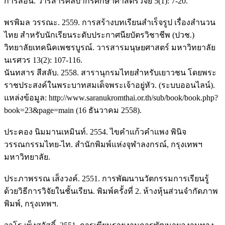
การสอน. วารสารศิลปากรศึกษาศาสตร์วิจัย 5(1): 7-20.
พรพิมล วรรณะ. 2559. การสร้างบทเรียนสำเร็จรูป เรื่องสำนวน
ไทย สำหรับนักเรียนระดับประกาศนียบัตรวิชาชีพ (ปวช.)
วิทยาลัยเทคนิคเพชรบูรณ์. วารสารมนุษยศาสตร์ มหาวิทยาลัย
นเรศวร 13(2): 107-116.
นันทสาร สีสลับ. 2558. สารานุกรมไทยสำหรับเยาวชน โดยพระ
ราชประสงค์ในพระบาทสมเด็จพระเจ้าอยู่หัว. (ระบบออนไลน์).
แหล่งข้อมูล: http://www.saranukromthai.or.th/sub/book/book.php?
book=23&page=main (16 ธันวาคม 2558).
ประคอง นิมมานเหมินท์. 2554. ไขคำแก้วคำแพง พินิจ
วรรณกรรมไทย-ไท. สำนักพิมพ์แห่งจุฬาลงกรณ์, กรุงเทพฯ
มหาวิทยาลัย.
ประภาพรรณ เส็งวงค์. 2551. การพัฒนานวัตกรรมการเรียนรู้
ด้วยวิธีการวิจัยในชั้นเรียน. พิมพ์ครั้งที่ 2. ห้างหุ้นส่วนจำกัดภาพ
พิมพ์, กรุงเทพฯ.