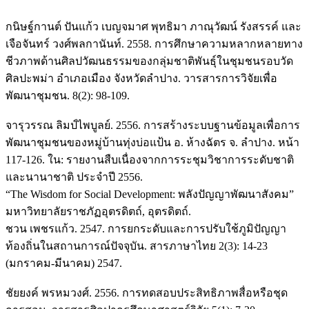
กนิษฐ์กานต์ ปันแก้ว เบญจมาศ พุทธิมา ภาณุวัฒน์ รังสรรค์ และ
เจือจันทร์ วงศ์พลกานันท์. 2558. การศึกษาความหลากหลายทาง
ชีวภาพด้านศิลปวัฒนธรรมของกลุ่มชาติพันธุ์ในชุมชนรอบวัด
ศิลปะพม่า อำเภอเมือง จังหวัดลำปาง. วารสารการวิจัยเพื่อ
พัฒนาชุมชน. 8(2): 98-109.
จารุวรรณ ลิมป์ไพบูลย์. 2556. การสร้างระบบฐานข้อมูลเพื่อการ
พัฒนาชุมชนของหมู่บ้านทุ่งบ่อแป้น อ. ห้างฉัตร จ. ลำปาง. หน้า
117-126. ใน: รายงานสืบเนื่องจากการระชุมวิชาการระดับชาติ
และนานาชาติ ประจำปี 2556.
“The Wisdom for Social Development: พลังปัญญาพัฒนาสังคม”
มหาวิทยาลัยราชภัฏอุตรดิตถ์, อุตรดิตถ์.
ชวน เพชรแก้ว. 2547. การยกระดับและการปรับใช้ภูมิปัญญา
ท้องถิ่นในสถานการณ์ปัจจุบัน. สารภาษาไทย 2(3): 14-23
(มกราคม-มีนาคม) 2547.
ชัยยงค์ พรหมวงศ์. 2556. การทดสอบประสิทธิภาพสื่อหรือชุด