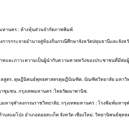
พมหานคร : ห้างหุ้นส่วนจำกัดภาพพิมพ์
ของการกระจายอำนาจสู่ท้องถิ่นกรณีศึกษาจังหวัดปทุมธานีและจังห
ทบาทและภาวะความเป็นผู้นำกับความคาดหวังของประชาชนที่มีต่อผู้นำ
คลสูตร. ดุษฎีนิพนธ์พุทธศาสตรดุษฎีบัณฑิต. บัณฑิตวิทยาลัย มหา
ัฒนาชุมชน. กรุงเทพมหานคร :ไทยวัฒนาพานิช.
บมหาจุฬาลงกรณราชวิทยาลัย. กรุงเทพมหานคร : โรงพิมพ์มหาจุ
ตำบลแม่โป่ง อำเภอดอยสะเก็ด จังหวัด เชียงใหม่. วิทยานิพนธ์พุท