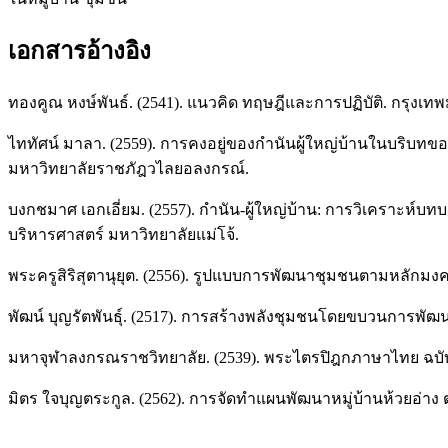
เอกสารอ้างอิง
ทองคูณ หงษ์พันธ์. (2541). แนวคิด ทฤษฎีและการปฏิบัติ. กรุงเท
ไททัศน์ มาลา. (2559). การคงอยู่ของกำนันผู้ใหญ่บ้านในบริบท
มหาวิทยาลัยราชภัฎวไลยอลงกรณ์.
บงกชมาศ เอกเอี่ยม. (2557). กำนัน-ผู้ใหญ่บ้าน: การวิเคราะห์บ
บริหารศาสตร์ มหาวิทยาลัยแม่โจ้.
พระครูสิริสุตานุยุต. (2556). รูปแบบการพัฒนาชุมชนตามหลักมง
พัฒน์ บุญรัตพันธุ์. (2517). การสร้างพลังชุมชนโดยขบวนการพ
มหาจุฬาลงกรณราชวิทยาลัย. (2539). พระไตรปิฎกภาษาไทย ฉบั
มิตร ใจบุญตระกูล. (2562). การจัดทำแผนพัฒนาหมู่บ้านห้วยอ่าง 