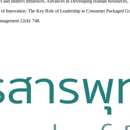
ect and indirect influences. Advances in Developing Human Resources, 
tegy of Innovation: The Key Role of Leadership in Consumer Packaged G
Management 22(4): 748.