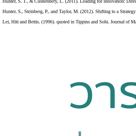
Hunter, S. T., & Cushenbery, L. (2011). Leading for innovation: Dir
Hunter, S., Steinberg, P., and Taylor, M. (2012). Shifting to a Stra
Lei, Hitt and Bettis. (1996). quoted in Tippins and Sohi. Journal of 