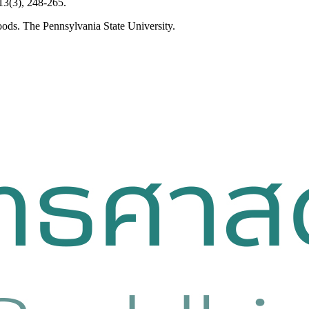
13(3), 248-265.
oods. The Pennsylvania State University.