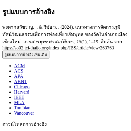
รูปแบบการอ้างอิง
พงศากลวัชร ญ. ., & วิชัย ว. . (2024). แนวทางการจัดการภูมิ
ทัศน์วัฒนธรรมเพื่อการท่องเที่ยวเชิงพุทธ ของวัดในอำเภอเมือง
เชียงใหม่.
วารสารพุทธศาสตร์ศึกษา
,
15
(1), 1–19. สืบค้น จาก
https://so02.tci-thaijo.org/index.php/JBS/article/view/263763
รูปแบบการอ้างอิงเพิ่มเติม
ACM
ACS
APA
ABNT
Chicago
Harvard
IEEE
MLA
Turabian
Vancouver
ดาวน์โหลดการอ้างอิง