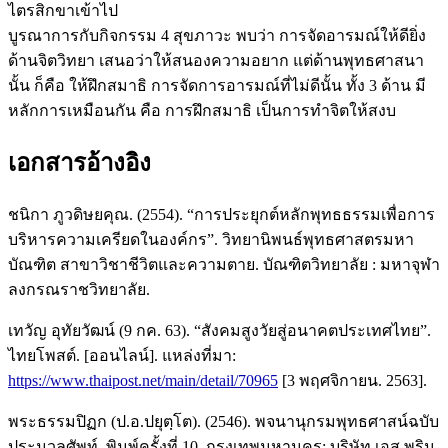
ไตรสิกขาเข้าไป
บูรณาการกับกิจกรรม 4 สุขภาวะ พบว่า การจัดอารมณ์ให้ดียิ่ง
ด้านจิตวิทยา เสนอว่าให้สนองความอยาก แต่ด้านพุทธศาสนา
นั้น ก็คือ ให้ฝึกสมาธิ การจัดการอารมณ์ที่ไม่ดีนั้น ทั้ง 3 ด้าน มี
หลักการเหมือนกัน คือ การฝึกสมาธิ เป็นการทำจิตให้สงบ
เอกสารอ้างอิง
ชนิกา ภูวดิษยคุณ. (2554). “การประยุกต์หลักพุทธธรรมเพื่อการ
บริหารความเครียดในองค์กร”. วิทยานิพนธ์พุทธศาสตรมหา
บัณฑิต สาขาวิชาชีวิตและความตาย. บัณฑิตวิทยาลัย : มหาจุฬา
ลงกรณราชวิทยาลัย.
เทวัญ อุทัยวัฒน์ (9 กค. 63). “สังคมสูงวัยสู่อนาคตประเทศไทย”.
ไทยโพสต์. [ออนไลน์]. แหล่งที่มา:
https://www.thaipost.net/main/detail/70965
[3 พฤศจิกายน. 2563].
พระธรรมปิฏก (ป.อ.ปยุตฺโต). (2546). พจนานุกรมพุทธศาสน์ฉบับ
ประมวลศัพท์. พิมพ์ครั้งที่ 10. กรุงเทพมหานคร: บริษัท เอส พริน