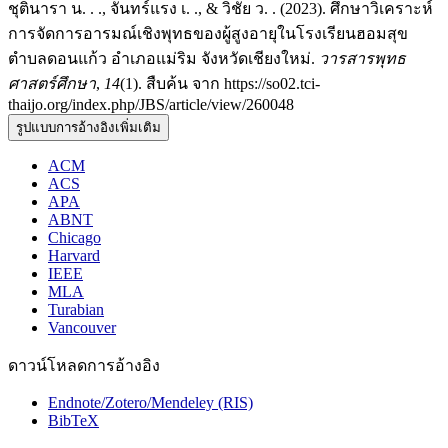
ชุตินารา น. . ., จันทร์แรง เ. ., & วิชัย ว. . (2023). ศึกษาวิเคราะห์
การจัดการอารมณ์เชิงพุทธของผู้สูงอายุในโรงเรียนฮอมสุข
ตำบลดอนแก้ว อำเภอแม่ริม จังหวัดเชียงใหม่.
วารสารพุทธ
ศาสตร์ศึกษา
,
14
(1). สืบค้น จาก https://so02.tci-
thaijo.org/index.php/JBS/article/view/260048
รูปแบบการอ้างอิงเพิ่มเติม
ACM
ACS
APA
ABNT
Chicago
Harvard
IEEE
MLA
Turabian
Vancouver
ดาวน์โหลดการอ้างอิง
Endnote/Zotero/Mendeley (RIS)
BibTeX