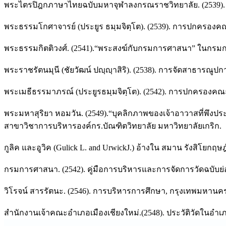
พระไตรปิฎกภาษาไทยฉบับมหาจุฬาลงกรณราชวิทยาลัย. (2539).
พระธรรมโกศาจารย์ (ประยูร ธมฺมจิตฺโต). (2539). การปกครองค
พระธรรมกิตติวงศ์. (2541).“พระสงฆ์กับกรมการศาสนา” ในกรม
พระราชรัตนมุนี (ชัยวัฒน์ ปญฺญฺาสิริ). (2538). การจัดสาธาร
พระเมธีธรรมาภรณ์ (ประยูรธมฺมจิตฺโต). (2542). การปกครองคณ
พระมหาสุริยา หอมวัน. (2549).“บุคลิกภาพของเจ้าอาวาสที่พึงป
สาขาวิชาการบริหารองค์กร.บัณฑิตวิทยาลัย มหาวิทยาลัยเกริก.
กูลิค และอูวิค (Gulick L. and UrwickJ.) อ้างใน สมาน รังสิโยกฤษฎ
กรมการศาสนา. (2542). คู่มือการบริหารและการจัดการวัดฉบับย
วิโรจน์ สารรัตนะ. (2546). การบริหารการศึกษา, กรุงเทพมหานคร : 
สำนักงานเจ้าคณะอำเภอเมืองเชียงใหม่.(2548). ประวัติวัดในอำเภอเ