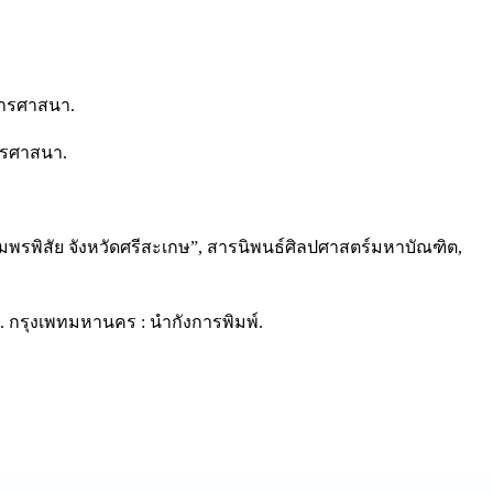
การศาสนา.
ารศาสนา.
มพรพิสัย จังหวัดศรีสะเกษ”, สารนิพนธ์ศิลปศาสตร์มหาบัณฑิต,
 17. กรุงเพทมหานคร : นำกังการพิมพ์.