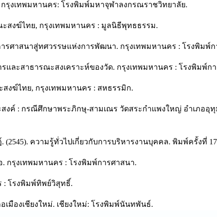
 กรุงเทพมหานคร: โรงพิมพ์มหาจุฬาลงกรณราชวิทยาลัย.
ณะสงฆ์ไทย, กรุงเทพมหานคร : มูลนิธีพุทธธรรม.
การศาสนาสู่ทศวรรษแห่งการพัฒนา. กรุงเทพมหานคร : โรงพิมพ์
ณูปการและสาธารณะสงเคราะห์ของวัด. กรุงเทพมหานคร : โรงพิมพ์ก
ะสงฆ์ไทย, กรุงเทพมหานคร : สหธรรมิก.
ระสงค์ : กรณีศึกษาพระภิกษุ-สามเณร วัดสระกำแพงใหญ่ อำเภออุทุ
์. (2545). ความรู้ทั่วไปเกี่ยวกับการบริหารงานบุคคล. พิมพ์ครั้งที่
่อ. กรุงเทพมหานคร : โรงพิมพ์การศาสนา.
โรงพิมพ์ทิพย์วิสุทธิ์.
มืองเชียงใหม่. เชียงใหม่: โรงพิมพ์นันทพันธ์.